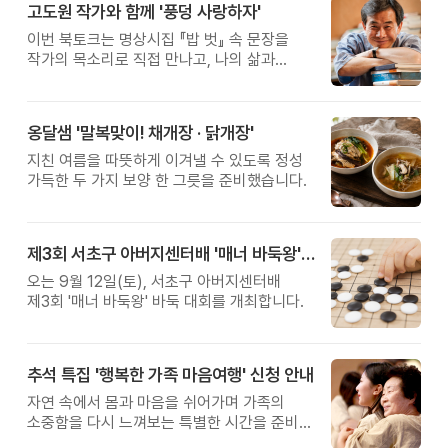
고도원 작가와 함께 '풍덩 사랑하자'
이번 북토크는 명상시집 『밥 벗』 속 문장을
작가의 목소리로 직접 만나고, 나의 삶과
관계를 잠시 돌아보는 시간입니다.
옹달샘 '말복맞이! 채개장 · 닭개장'
지친 여름을 따뜻하게 이겨낼 수 있도록 정성
가득한 두 가지 보양 한 그릇을 준비했습니다.
제3회 서초구 아버지센터배 '매너 바둑왕' 대회
오는 9월 12일(토), 서초구 아버지센터배
제3회 '매너 바둑왕' 바둑 대회를 개최합니다.
추석 특집 '행복한 가족 마음여행' 신청 안내
자연 속에서 몸과 마음을 쉬어가며 가족의
소중함을 다시 느껴보는 특별한 시간을 준비해
보세요.