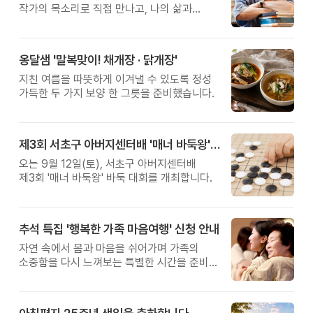
작가의 목소리로 직접 만나고, 나의 삶과
관계를 잠시 돌아보는 시간입니다.
옹달샘 '말복맞이! 채개장 · 닭개장'
지친 여름을 따뜻하게 이겨낼 수 있도록 정성
가득한 두 가지 보양 한 그릇을 준비했습니다.
제3회 서초구 아버지센터배 '매너 바둑왕' 대회
오는 9월 12일(토), 서초구 아버지센터배
제3회 '매너 바둑왕' 바둑 대회를 개최합니다.
추석 특집 '행복한 가족 마음여행' 신청 안내
자연 속에서 몸과 마음을 쉬어가며 가족의
소중함을 다시 느껴보는 특별한 시간을 준비해
보세요.