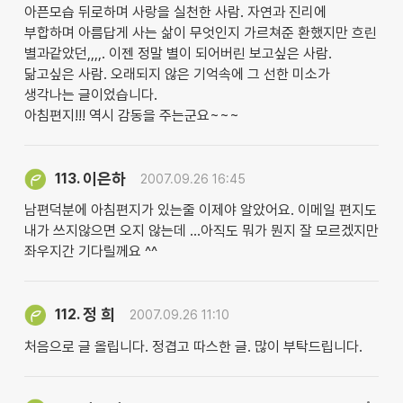
아픈모습 뒤로하며 사랑을 실천한 사람. 자연과 진리에
부합하며 아름답게 사는 삶이 무엇인지 가르쳐준 환했지만 흐린
별과같았던,,,,. 이젠 정말 별이 되어버린 보고싶은 사람.
닮고싶은 사람. 오래되지 않은 기억속에 그 선한 미소가
생각나는 글이었습니다.
아침편지!!! 역시 감동을 주는군요~~~
이은하
113.
2007.09.26 16:45
남편덕분에 아침편지가 있는줄 이제야 알았어요. 이메일 편지도
내가 쓰지않으면 오지 않는데 ...아직도 뭐가 뭔지 잘 모르겠지만
좌우지간 기다릴께요 ^^
정 희
112.
2007.09.26 11:10
처음으로 글 올립니다. 정겹고 따스한 글. 많이 부탁드립니다.