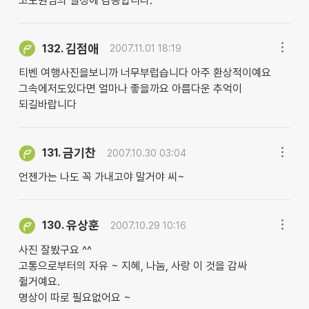
고도원님의 열정에 감동합니다.
김점애
132.
2007.11.01 18:19
티벤 여행사진을보니까 너무부럽습니다 아주 환상적이예요
그속에저도있다면 얼마나 좋을까요 아름다운 추억이
되길바랍니다
금기찬
131.
2007.10.30 03:04
언젠가는 나도 꼭 가내고야 말거야 씨~
유상훈
130.
2007.10.29 10:16
사진 잘봤구요 ^^
고통으로부터의 자유 ~ 지혜, 나눔, 사랑 이 것을 감싸
쥘거예요.
명상이 따로 필요없어요 ~