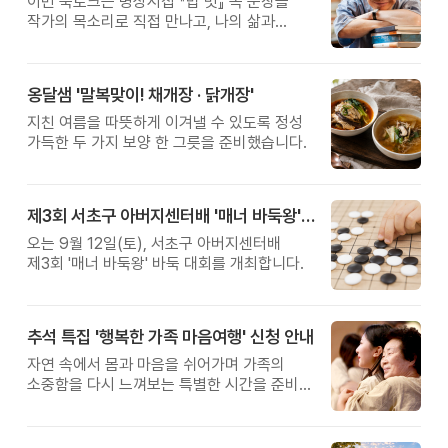
이번 북토크는 명상시집 『밥 벗』 속 문장을
작가의 목소리로 직접 만나고, 나의 삶과
관계를 잠시 돌아보는 시간입니다.
옹달샘 '말복맞이! 채개장 · 닭개장'
지친 여름을 따뜻하게 이겨낼 수 있도록 정성
가득한 두 가지 보양 한 그릇을 준비했습니다.
제3회 서초구 아버지센터배 '매너 바둑왕' 대회
오는 9월 12일(토), 서초구 아버지센터배
제3회 '매너 바둑왕' 바둑 대회를 개최합니다.
추석 특집 '행복한 가족 마음여행' 신청 안내
자연 속에서 몸과 마음을 쉬어가며 가족의
소중함을 다시 느껴보는 특별한 시간을 준비해
보세요.