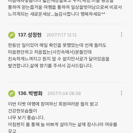
마음에와닿습니다 넓은세상을보고 우지.욕망.미움 명상을
통하여 얻는즐거움 여행을 툥하여 일상을벗어남으로써 비로서
느끼게되는 새로운세상...늘감사합니다 행복하세요^^
성정현
137.
2007.11.17 12:12
한동안 일이있어 메일 확인을 못했었는데 언제 들러도
마음편안하고 처음뵙는(사진속에서)분들인데
친숙하게느껴지고 뭔지 알 수 없지만서로가 닮아있음을
뱔견합니다.삶에 향기를 주셔서 감사드립니다.
박병화
136.
2007.11.04 08:58
이번 티벳 여행에 참여하신 회원여러분 들의 밝고
건강한모습들이
너무 보기 좋습니다.
아침편지 를 통해 늘 바쁘게 살아가는 삶에 잠시나마 여유를
갖고