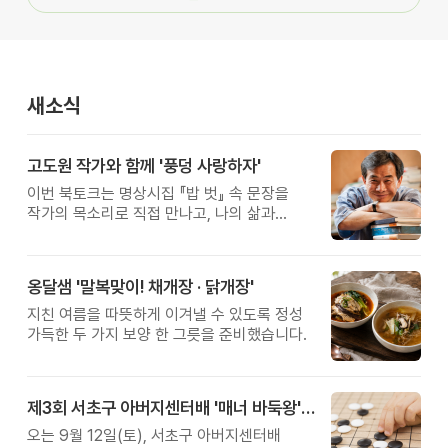
새소식
고도원 작가와 함께 '풍덩 사랑하자'
이번 북토크는 명상시집 『밥 벗』 속 문장을
작가의 목소리로 직접 만나고, 나의 삶과
관계를 잠시 돌아보는 시간입니다.
옹달샘 '말복맞이! 채개장 · 닭개장'
지친 여름을 따뜻하게 이겨낼 수 있도록 정성
가득한 두 가지 보양 한 그릇을 준비했습니다.
제3회 서초구 아버지센터배 '매너 바둑왕' 대회
오는 9월 12일(토), 서초구 아버지센터배