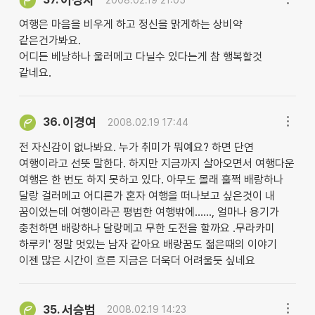
여행은 마음을 비우게 하고 정신을 맑게하는 상비약
같은건가봐요.
어디든 베낭하나 울러메고 다닐수 있다는게 참 행복할것
같네요.
이경여
36.
2008.02.19 17:44
전 자신감이 없나봐요. 누가 취미가 뭐예요? 하면 단연
여행이라고 선뜻 말한다. 하지만 지금까지 살아오면서 여행다운
여행은 한 번도 하지 못하고 있다. 아무도 몰래 훌쩍 배랑하나
달랑 걸러메고 어디론가 혼자 여행을 떠나보고 싶은것이 내
꿈이었는데 여행이라곤 평범한 여행밖에......, 얼마나 용기가
충천하면 배랑하나 달랑메고 무한 도전을 할까요 .무라카미
하루키' 정말 멋있는 남자 같아요 배랑꿈도 젊은때의 이야기
이젠 많은 시간이 흐른 지금은 더욱더 어려울듯 싶네요
서승범
35.
2008.02.19 14:23