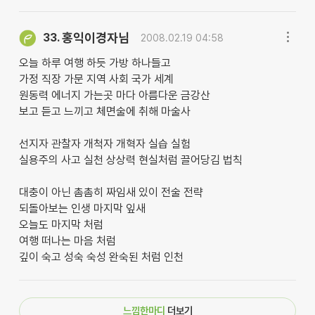
홍익이경자님
33.
2008.02.19 04:58
오늘 하루 여행 하듯 가방 하나들고
가정 직장 가문 지역 사회 국가 세계
원동력 에너지 가는곳 마다 아름다운 금강산
보고 듣고 느끼고 체면술에 취해 마술사
선지자 관찰자 개척자 개혁자 실습 실험
실용주의 사고 실천 상상력 현실처럼 끌어당김 법칙
대충이 아닌 촘촘히 짜임새 있이 전술 전략
되돌아보는 인생 마지막 잎새
오늘도 마지막 처럼
여행 떠나는 마음 처럼
깊이 숙고 성숙 숙성 완숙된 처럼 인천
느낌한마디
더보기