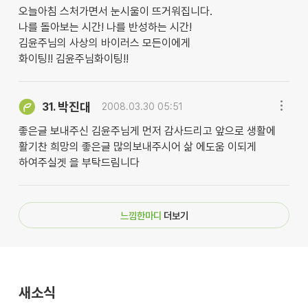
오늘아침 스처가면서 눈시울이 뜨거워집니다.
나를 돌아보는 시간! 나를 반성하는 시간!
김윤주님의 사상의 바이러스 모든이에게
화이팅!! 김윤주님화이팅!!
박진대
31.
2008.03.30 05:51
좋은글 보내주신 김윤주님게 먼저 감사드리고 앞으로 생활에
활기찬 희망의 좋은글 많의보내주시어 삶 에도움 이되게
하여주실겟 을 부탁드림니다
느낌한마디
더보기
새소식