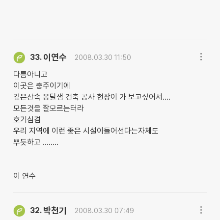
이연수
33.
2008.03.30 11:50
다름아니고
이곳은 충주이기에
깊은산속 옹달샘 건축 공사 현장이 가 보고싶어서....
모든것을 잘모르는터라
호기심겸
우리 지역에 이런 좋은 시설이들어선다는자체도
뿌듯하고 ........
이 연수
박천기
32.
2008.03.30 07:49