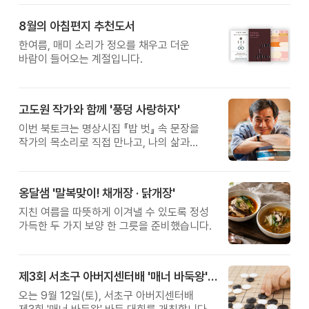
8월의 아침편지 추천도서
한여름, 매미 소리가 정오를 채우고 더운
바람이 들어오는 계절입니다.
고도원 작가와 함께 '풍덩 사랑하자'
이번 북토크는 명상시집 『밥 벗』 속 문장을
작가의 목소리로 직접 만나고, 나의 삶과
관계를 잠시 돌아보는 시간입니다.
옹달샘 '말복맞이! 채개장 · 닭개장'
지친 여름을 따뜻하게 이겨낼 수 있도록 정성
가득한 두 가지 보양 한 그릇을 준비했습니다.
제3회 서초구 아버지센터배 '매너 바둑왕' 대회
오는 9월 12일(토), 서초구 아버지센터배