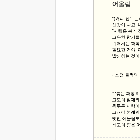
어울림
"(커피 원두는
신맛이 나고, 
"사람은 볶기 
그윽한 향기를
위해서는 화학
필요한 거야.
발산하는 것이지
- 스탠 톨러
* '볶는 과정'
고도의 절제와
원두든 사람이
그래야 본래의
멋진 어울림도
최고의 향은 