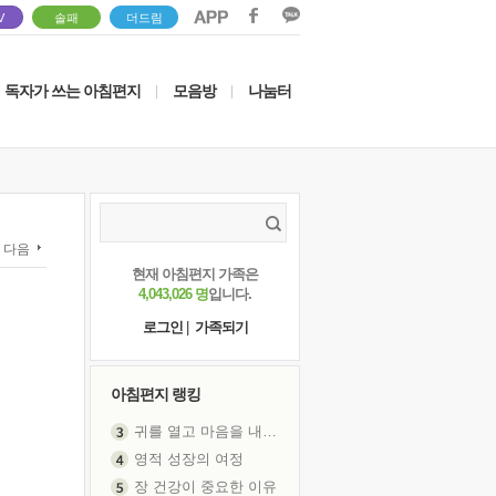
V
솔패
더드림
독자가 쓰는 아침편지
모음방
나눔터
|
|
다음
현재 아침편지 가족은
4,043,026 명
입니다.
로그인
|
가족되기
아침편지 랭킹
귀를 열고 마음을 내어주고
영적 성장의 여정
장 건강이 중요한 이유