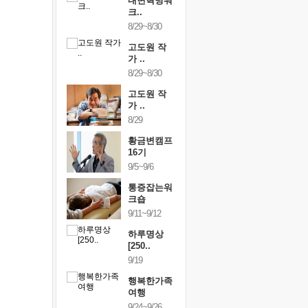
건강명상법
내면혁명워
건강명상
..
크..
스..
/9~10/10
8/29~8/30
10/9~10/10
내면혁명워
고도원 작
내면혁명
..
가 ..
크..
/17~10/18
8/29~8/30
10/17~10/18
황금변캠프
고도원 작
황금변캠
7기
가 ..
17기
/30~10/31
8/29
10/30~10/31
통증잡는워
황금변캠프
통증잡는
크숍
16기
크숍
/7~11/8
9/5~9/6
11/7~11/8
내면혁명워
통증잡는워
내면혁명
..
크숍
크..
/12~12/13
9/11~9/12
12/12~12/13
하루명상
[250..
9/19
행복한가족
여행
9/24~9/26