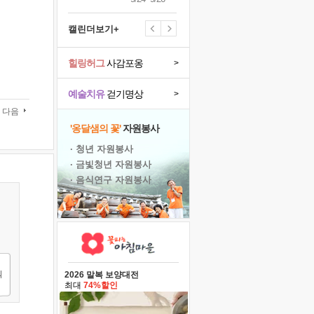
캘린더보기+
힐링허그
사감포옹
>
예술치유
걷기명상
>
다음
'옹달샘의 꽃'
자원봉사
· 청년 자원봉사
· 금빛청년 자원봉사
· 음식연구 자원봉사
2026 말복 보양대전
최대
74%할인