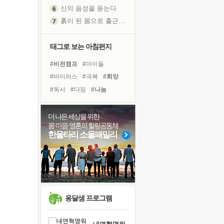
신의 음성을 듣는다
흙이 된 몸으로 출근하는 여자
극과 극의 양 끝단
내가 '나다움'을 찾는 길
태그로 보는 아침편지
피해 갈 수 없는 사건들
#비전캠프
#아이들
처음 손을 잡았던 날
#바이러스
#극복
#희망
꿈이 실제가 되는 것
#독서
#다짐
#나눔
'말 타는 법'을 먼저
#도움
#선택
#경험
졸업식 사진을 보며
#사람
#링컨학교
더 나은 세상을 위한
극심한 변비, 어깨결림, 수면 장애
몸·마음·영혼의 힐링공동체
#유튜브
#독서캠프
아픈 아버지를 위한 공간 설계
한울타리 소울패밀리
#면역력
#힐링
#명상
슬럼프
#건강
#삶
#위기
#계획
보고 싶은 어머니
#리더
#친구
유년 시절의 부산 영도 바다
못된 꼰대들
희망이란
옹달샘 프로그램
'모른다'는 것