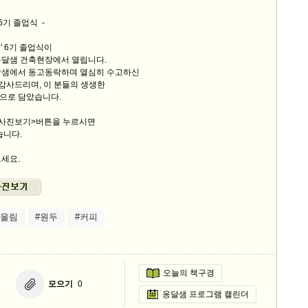
스
6기 졸업식 -
10
' 6기 졸업식이
크
옹달샘 건축현장에서 열립니다.
달샘에서 동고동락하며 열심히 수고하신
10
감사드리며, 이 분들의 생생한
으로 담았습니다.
1
10
 사진보기>버튼을 누르시면
습니다.
세요.
11
크
12
어울림
#원두
#커피
오늘의 책구경
모으기
0
옹달샘 프로그램 캘린더