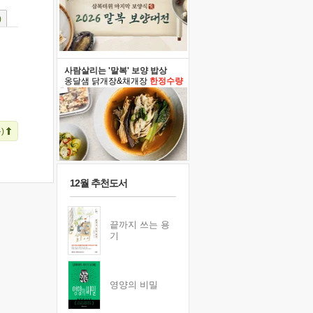
)
사람살리는 '말복' 보양 밥상
옹달샘 닭개장&채개장
한정수량
)
12월 추천도서
끝까지 쓰는 용
기
영양의 비밀