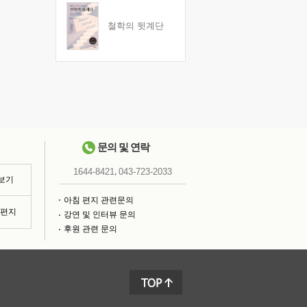
철학의 뒷계단
문의 및 연락
,
1644-8421
043-723-2033
 보기
아침 편지 관련문의
침편지
강연 및 인터뷰 문의
후원 관련 문의