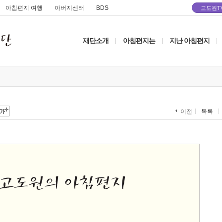
아침편지 여행
아버지센터
BDS
고도원T
재단소개
아침편지는
지난 아침편지
|
|
|
목록
이전