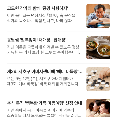
고도원 작가와 함께 '풍덩 사랑하자'
이번 북토크는 명상시집 『밥 벗』 속 문장을
작가의 목소리로 직접 만나고, 나의 삶과
관계를 잠시 돌아보는 시간입니다.
옹달샘 '말복맞이! 채개장 · 닭개장'
지친 여름을 따뜻하게 이겨낼 수 있도록 정성
가득한 두 가지 보양 한 그릇을 준비했습니다.
제3회 서초구 아버지센터배 '매너 바둑왕' 대회
오는 9월 12일(토), 서초구 아버지센터배
제3회 '매너 바둑왕' 바둑 대회를 개최합니다.
추석 특집 '행복한 가족 마음여행' 신청 안내
자연 속에서 몸과 마음을 쉬어가며 가족의
소중함을 다시 느껴보는 특별한 시간을 준비해