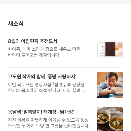
새소식
8월의 아침편지 추천도서
한여름, 매미 소리가 정오를 채우고 더운
바람이 들어오는 계절입니다.
고도원 작가와 함께 '풍덩 사랑하자'
이번 북토크는 명상시집 『밥 벗』 속 문장을
작가의 목소리로 직접 만나고, 나의 삶과
관계를 잠시 돌아보는 시간입니다.
옹달샘 '말복맞이! 채개장 · 닭개장'
지친 여름을 따뜻하게 이겨낼 수 있도록 정성
가득한 두 가지 보양 한 그릇을 준비했습니다.