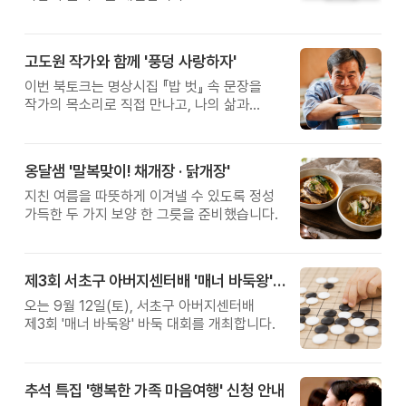
고도원 작가와 함께 '풍덩 사랑하자'
이번 북토크는 명상시집 『밥 벗』 속 문장을
작가의 목소리로 직접 만나고, 나의 삶과
관계를 잠시 돌아보는 시간입니다.
옹달샘 '말복맞이! 채개장 · 닭개장'
지친 여름을 따뜻하게 이겨낼 수 있도록 정성
가득한 두 가지 보양 한 그릇을 준비했습니다.
제3회 서초구 아버지센터배 '매너 바둑왕' 대회
오는 9월 12일(토), 서초구 아버지센터배
제3회 '매너 바둑왕' 바둑 대회를 개최합니다.
추석 특집 '행복한 가족 마음여행' 신청 안내