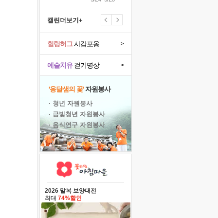
캘린더보기+
힐링허그
사감포옹
>
예술치유
걷기명상
>
'옹달샘의 꽃'
자원봉사
· 청년 자원봉사
· 금빛청년 자원봉사
· 음식연구 자원봉사
2026 말복 보양대전
최대
74%할인