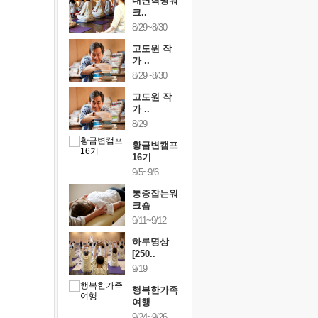
건강명상법
내면혁명워
건강명상
..
크..
스..
/9~10/10
8/29~8/30
10/9~10/10
내면혁명워
고도원 작
내면혁명
..
가 ..
크..
/17~10/18
8/29~8/30
10/17~10/18
황금변캠프
고도원 작
황금변캠
7기
가 ..
17기
/30~10/31
8/29
10/30~10/31
통증잡는워
황금변캠프
통증잡는
크숍
16기
크숍
/7~11/8
9/5~9/6
11/7~11/8
내면혁명워
통증잡는워
내면혁명
..
크숍
크..
/12~12/13
9/11~9/12
12/12~12/13
하루명상
[250..
9/19
행복한가족
여행
9/24~9/26