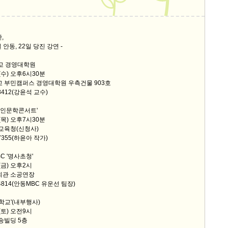
스
10
,
크
 안동, 22일 당진 강연 -
10
학교 경영대학원
일(수) 오후6시30분
1
교 부민캠퍼스 경영대학원 우측건물 903호
10
-8412(강윤석 교수)
 '인문학콘서트'
일(목) 오후7시30분
11
 교육청(신청사)
-7355(하윤아 작가)
크
C '명사초청'
12
(금) 오후2시
회관 소공연장
1-4814(안동MBC 유운선 팀장)
학교'(내부행사)
(토) 오전9시
대송빌딩 5층