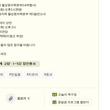
력 월성원자력본부(내부행사)
일(화) 오후1시30분
력원자력 월성원자력본부 제1발전소내
카데미 강연
(목) 오후 2시
예의전당
-9500(이원근 부장)
들의 많은 참석을 바랍니다.
세요.
상처
#친밀함
#치유자
#효과
오늘의 책구경
모으기
0
옹달샘 프로그램 캘린더