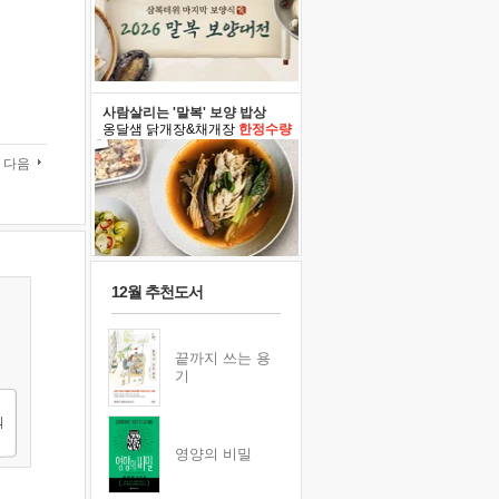
사람살리는 '말복' 보양 밥상
옹달샘 닭개장&채개장
한정수량
다음
12월 추천도서
끝까지 쓰는 용
기
영양의 비밀