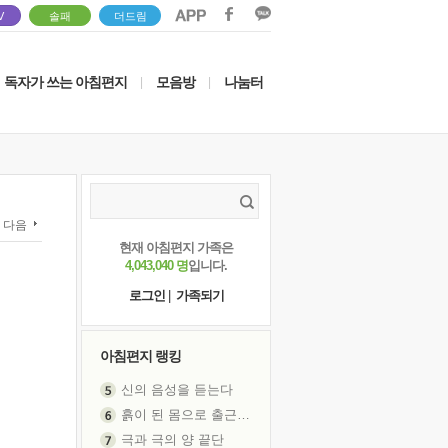
V
솔패
더드림
독자가 쓰는 아침편지
모음방
나눔터
|
|
다음
현재 아침편지 가족은
4,043,040 명
입니다.
로그인
|
가족되기
아침편지 랭킹
신의 음성을 듣는다
흙이 된 몸으로 출근하는 여자
극과 극의 양 끝단