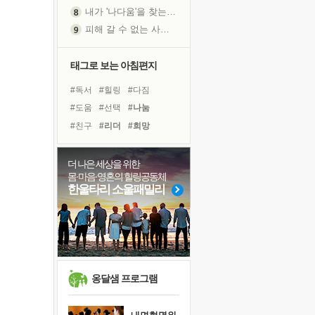
내가 '나다움'을 찾는 길
피해 갈 수 없는 사건들
처음 손을 잡았던 날
꿈이 실제가 되는 것
태그로 보는 아침편지
'말 타는 법'을 먼저
#독서
#힐링
#다짐
졸업식 사진을 보며
#도움
#선택
#나눔
극심한 변비, 어깨결림, 수면 장애
#친구
#리더
#희망
아픈 아버지를 위한 공간 설계
#아이들
#명상
#경험
슬럼프
#유튜브
#링컨학교
더 나은 세상을 위한
보고 싶은 어머니
몸·마음·영혼의 힐링공동체
#비전캠프
#계획
#극복
유년 시절의 부산 영도 바다
한울타리 소울패밀리
#독서캠프
#면역력
못된 꼰대들
#건강
#사람
#삶
너무 황홀한 꽃들이여!
#바이러스
#위기
희망이란
'모른다'는 것
귀를 열고 마음을 내어주고
옹달샘 프로그램
영적 성장의 여정