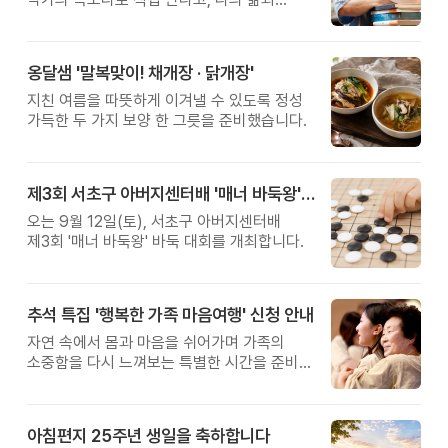
관계를 잠시 돌아보는 시간입니다.
옹달샘 '말복맞이! 채개장 · 닭개장'
지친 여름을 따뜻하게 이겨낼 수 있도록 정성
가득한 두 가지 보양 한 그릇을 준비했습니다.
제3회 서초구 아버지센터배 '매너 바둑왕' 대회
오는 9월 12일(토), 서초구 아버지센터배
제3회 '매너 바둑왕' 바둑 대회를 개최합니다.
추석 특집 '행복한 가족 마음여행' 신청 안내
자연 속에서 몸과 마음을 쉬어가며 가족의
소중함을 다시 느껴보는 특별한 시간을 준비해
보세요.
아침편지 25주년 생일을 축하합니다