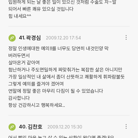
입원하게 되는 날 좋은 일이 있으신 것처럼 수술도 자~알
되어서 빠른 쾌유 있으실 것입니다
힘 내세요^^
곽경심
41.
2009.12.20 17:54
정말 인생에대한 예의!!를 너무도 당연히 내것인양 막
버려두면서
살아온거 같아여
험난하거나 주도면밀하게 짜맞춰가는 복잡한 삶은 아니지만
가장 일상적인 내 삶에서 좀더 산뜻하고 쾌활하게 휘파람불듯
그렇게 예의를 즐겨야 겠어여
연말에 정말 좋은 마무리 다짐이 될 수 있었습니다
감사합니다
항상 건강하시고 행복하세요..
김찬호
40.
2009.12.20 15:30
어서 빨리 마음 놓고 살 수 있는 상황이 왔으면 좋겠내요.