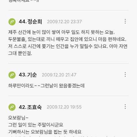
행복하세요~~!!
정순희
44.
2009.12.20 23:37
제주 산간에 눈이 많이 쌓여 아무 일도 하지 못하는 오늘.
두문불출, 있는대로 끼니 떼우고 집안에 있으니 마음 편하네요.
저 스스로 시간에 쫓기는 인간을 누가 말릴수 있나요. 아마 자연
그대 뿐인걸.
기순
43.
2009.12.20 21:47
하루만이라도~~그런날이 왔음좋겠는데
조효숙
42.
2009.12.20 19:55
오보람님~
그런 일이 있는 주말이시군요
기뻐하시는 오보람님을 뵙는 듯 하네요