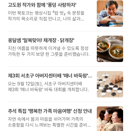
고도원 작가와 함께 '풍덩 사랑하자'
이번 북토크는 명상시집 『밥 벗』 속 문장을
작가의 목소리로 직접 만나고, 나의 삶과
관계를 잠시 돌아보는 시간입니다.
옹달샘 '말복맞이! 채개장 · 닭개장'
지친 여름을 따뜻하게 이겨낼 수 있도록 정성
가득한 두 가지 보양 한 그릇을 준비했습니다.
제3회 서초구 아버지센터배 '매너 바둑왕' 대회
오는 9월 12일(토), 서초구 아버지센터배
제3회 '매너 바둑왕' 바둑 대회를 개최합니다.
추석 특집 '행복한 가족 마음여행' 신청 안내
자연 속에서 몸과 마음을 쉬어가며 가족의
소중함을 다시 느껴보는 특별한 시간을 준비해
보세요.