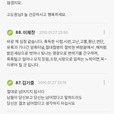
않겠지요.
고도원님!! 늘 건강하시고 행복하세요.
이제찬
88.
2010.01.27 23:50
바로 제 심정 같습니다. 혹독한 시험.시련,고난,고통,환난,연단,
유혹과 기나긴 암흑터널,절대절명의 절박한 벼랑끝에서 ,해처럼
밝은세상으로 벗어나 빛나는 영광으로 변하기를 간구하며,
툭툭털고 일어나 오직 믿음,소망,사랑으로 임하는 노력이면,꼭~
이루어 질 것 입니다.
김기중
87.
2010.01.27 23:19
절대로 넘어지지 맙시다
남들이 당신보고 당신는 넘어젔다고 말하드라도
당신은 결코 넘어젔다고 생각하지 마십시요