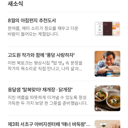
새소식
8월의 아침편지 추천도서
한여름, 매미 소리가 정오를 채우고 더운
바람이 들어오는 계절입니다.
고도원 작가와 함께 '풍덩 사랑하자'
이번 북토크는 명상시집 『밥 벗』 속 문장을
작가의 목소리로 직접 만나고, 나의 삶과
관계를 잠시 돌아보는 시간입니다.
옹달샘 '말복맞이! 채개장 · 닭개장'
지친 여름을 따뜻하게 이겨낼 수 있도록 정성
가득한 두 가지 보양 한 그릇을 준비했습니다.
제3회 서초구 아버지센터배 '매너 바둑왕' 대회