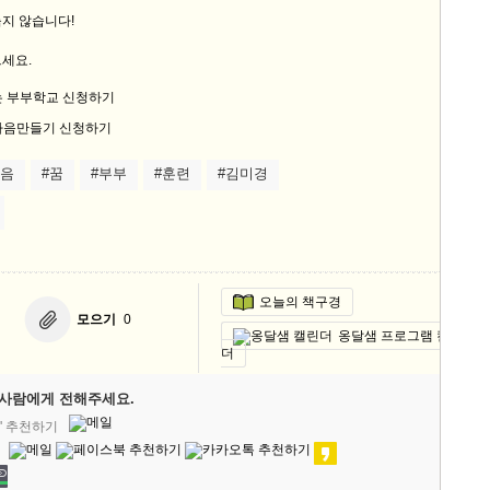
지 않습니다!
세요.
마음
#꿈
#부부
#훈련
#김미경
오늘의 책구경
모으기
0
옹달샘 프로그램 캘린
더
사람에게 전해주세요.
' 추천하기