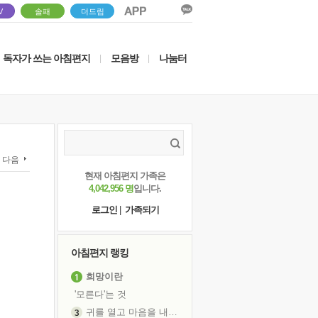
V
솔패
더드림
독자가 쓰는 아침편지
모음방
나눔터
|
|
다음
현재 아침편지 가족은
4,042,956 명
입니다.
로그인
|
가족되기
아침편지 랭킹
희망이란
'모른다'는 것
귀를 열고 마음을 내어주고