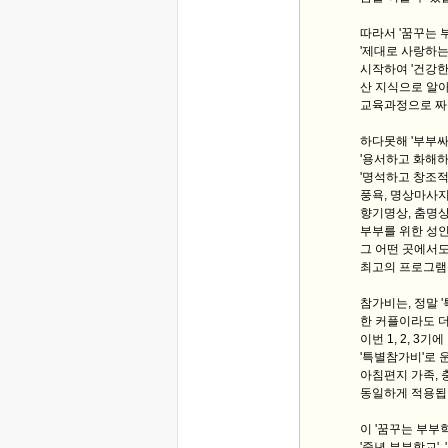
따라서 '꿈꾸는 
'제대로 사랑하는 
시작하여 '건강한
산 지식으로 알아
교육과정으로 짜
하다못해 '부부싸
'용서하고 화해하고
'명석하고 창조적
풍욕, 명상마사지(
향기명상, 춤명상,
부부를 위한 성인
그 어떤 곳에서도
최고의 프로그램
참가비는, 정말 
한 커플이라도 더
이번 1, 2, 3기
'특별참가비'로 
아침편지 가족, 
동일하게 적용됩
이 '꿈꾸는 부부
'중년 부부학교',