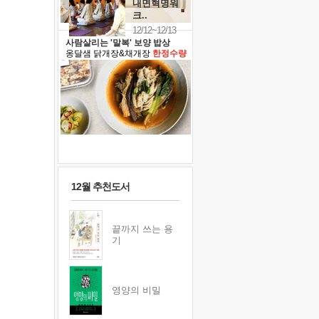
내면혁명워
크..
12/12~12/13
사람살리는 '말복' 보양 밥상
옹달샘 닭개장&채개장
한정수량
12월 추천도서
끝까지 쓰는 용
기
영양의 비밀