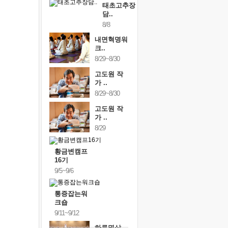
태초고추장
담..
8/8
내면혁명워
크..
8/29~8/30
고도원 작
가 ..
8/29~8/30
고도원 작
가 ..
8/29
황금변캠프
16기
9/5~9/6
통증잡는워
크숍
9/11~9/12
하루명상