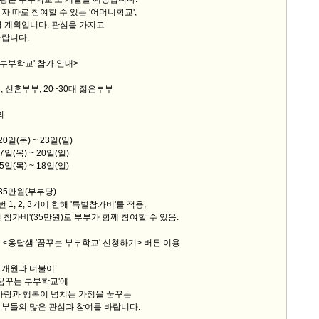
자 따로 참여할 수 있는 '어머니학교',
열 계획입니다. 관심을 가지고
바랍니다.
 부부학교' 참가 안내>
부, 신혼부부, 20~30대 젊은부부
외
월20일(목) ~ 23일(일)
(목) ~ 20일(일)
(목) ~ 18일(일)
 35만원(부부당)
, 3기에 한해 '특별참가비'를 적용,
(35만원)로 부부가 함께 참여할 수 있음.
래 <옹달샘 '꿈꾸는 부부학교' 신청하기> 버튼 이용
 개원과 더불어
'꿈꾸는 부부학교'에
사랑과 행복이 넘치는 가정을 꿈꾸는
부부들의 많은 관심과 참여를 바랍니다.