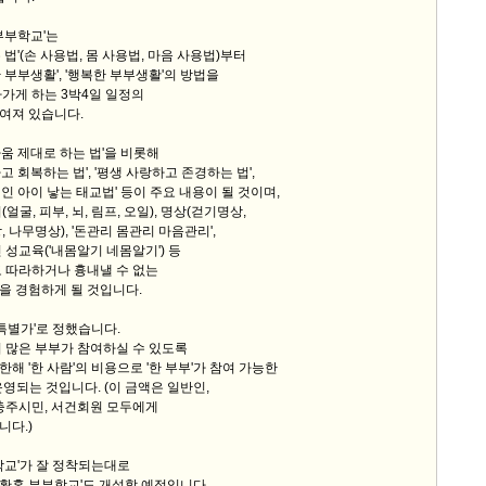
부부학교'는
법'(손 사용법, 몸 사용법, 마음 사용법)부터
 부부생활', '행복한 부부생활'의 방법을
가게 하는 3박4일 일정의
여져 있습니다.
움 제대로 하는 법'을 비롯해
 회복하는 법', '평생 사랑하고 존경하는 법',
인 아이 낳는 태교법' 등이 주요 내용이 될 것이며,
얼굴, 피부, 뇌, 림프, 오일), 명상(걷기명상,
 나무명상), '돈관리 몸관리 마음관리',
 성교육('내몸알기 네몸알기') 등
 따라하거나 흉내낼 수 없는
을 경험하게 될 것입니다.
'특별가'로 정했습니다.
 많은 부부가 참여하실 수 있도록
에 한해 '한 사람'의 비용으로 '한 부부'가 참여 가능한
운영되는 것입니다. (이 금액은 일반인,
충주시민, 서건회원 모두에게
니다.)
학교'가 잘 정착되는대로
 '황혼 부부학교'도 개설할 예정입니다.