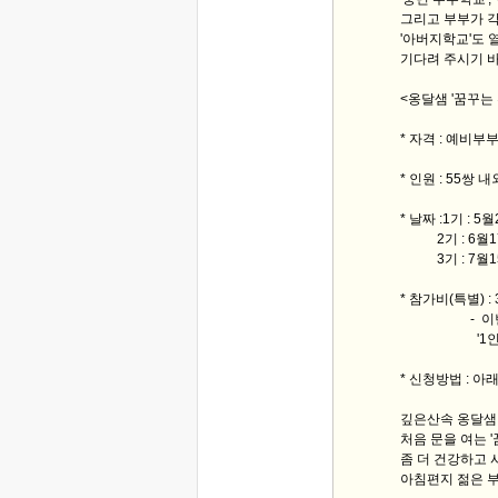
그리고 부부가 각
'아버지학교'도 
기다려 주시기 
<옹달샘 '꿈꾸는
* 자격 : 예비부
* 인원 : 55쌍 내
* 날짜 :1기 : 5
2기 : 6월17일
3기 : 7월15일
* 참가비(특별) :
- 이번 1, 2
'1인 참가비'
* 신청방법 : 아
깊은산속 옹달샘
처음 문을 여는 
좀 더 건강하고 
아침편지 젊은 