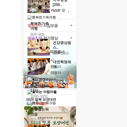
[250..
캘린더보기+
9/19
행복한가족
힐링허그
사감포옹
>
여행
9/24~9/26
예술치유
걷기명상
>
건강명상법
스..
'옹달샘의 꽃'
자원봉사
10/9~10/10
· 청년 자원봉사
내면혁명워
· 금빛청년 자원봉사
크..
· 음식연구 자원봉사
10/17~10/18
황금변캠프
17기
10/30~10/31
2026 말복 보양대전
최대
74%할인
통증잡는워
크숍
11/7~11/8