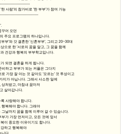
-------------------------
해, '한 사람'의 참가비로 '한 부부'가 참여 가능
--------------------------------
.
꿈꾸어 오던
의 주요 프로그램의 하나입니다.
부부'와 갓 결혼한 '신혼부부', 그리고 20~30대
상으로 한 '서로의 꿈을 알고, 그 꿈을 함께
랑과 건강과 행복의 부부학교입니다.
가 되면 결혼을 하게 됩니다.
 준비하고 부부가 되는 커플은 그다지
서로 가장 잘 아는 것 같아도 '모르는' 것 투성이고
두 가지가 아닙니다. 그래서 사소한 일에
 상처받고, 마침내 꿈마저
고 살아갑니다.
수록 사랑해야 합니다.
 행복해야 합니다. 그래야
 그날까지 꿈을 함께 이루어 갈 수 있습니다.
부부가 가장 먼저이고, 모든 것에 앞서
행복이 중요한 이유이기도 합니다.
건강하고 행복해야
습니다.