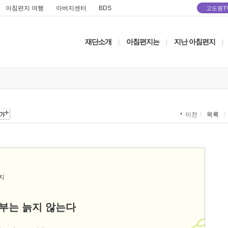
아침편지 여행
아버지센터
BDS
고도원T
재단소개
아침편지는
지난 아침편지
|
|
|
목록
이전
부는 늙지 않는다