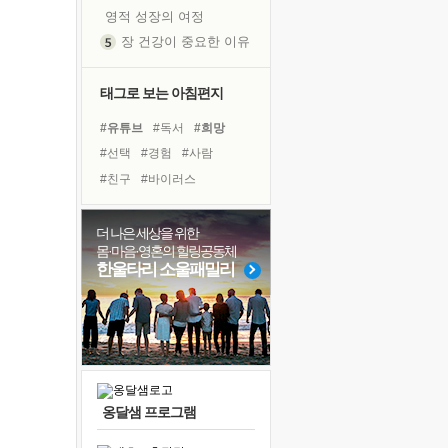
영적 성장의 여정
장 건강이 중요한 이유
신의 음성을 듣는다
흙이 된 몸으로 출근하는 여자
태그로 보는 아침편지
극과 극의 양 끝단
#유튜브
#독서
#희망
내가 '나다움'을 찾는 길
#선택
#경험
#사람
피해 갈 수 없는 사건들
#친구
#바이러스
처음 손을 잡았던 날
#독서캠프
#리더
#명상
꿈이 실제가 되는 것
#다짐
#나눔
#도움
더 나은 세상을 위한
'말 타는 법'을 먼저
몸·마음·영혼의 힐링공동체
#계획
#면역력
#극복
아픈 아버지를 위한 공간 설계
한울타리 소울패밀리
#건강
#위기
#아이들
졸업식 사진을 보며
#링컨학교
#비전캠프
극심한 변비, 어깨결림, 수면 장애
#힐링
#삶
보고 싶은 어머니
마음이 멈춰 버린 곳
유년 시절의 부산 영도 바다
옹달샘 프로그램
못된 꼰대들