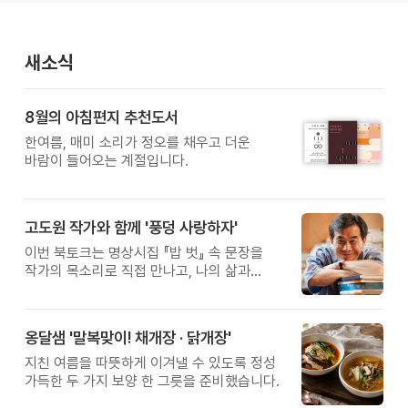
새소식
8월의 아침편지 추천도서
한여름, 매미 소리가 정오를 채우고 더운
바람이 들어오는 계절입니다.
고도원 작가와 함께 '풍덩 사랑하자'
이번 북토크는 명상시집 『밥 벗』 속 문장을
작가의 목소리로 직접 만나고, 나의 삶과
관계를 잠시 돌아보는 시간입니다.
옹달샘 '말복맞이! 채개장 · 닭개장'
지친 여름을 따뜻하게 이겨낼 수 있도록 정성
가득한 두 가지 보양 한 그릇을 준비했습니다.