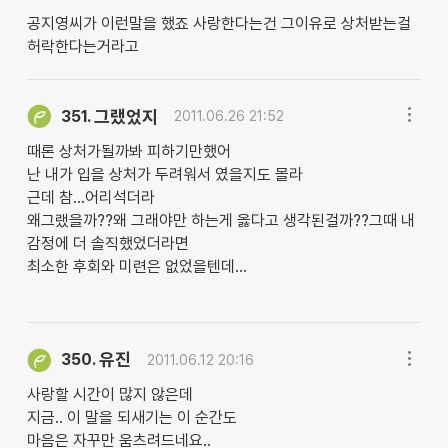
공지영씨가 이런말을 했죠 사랑한다는건 그이유로 상처받는걸
허락한다는거라고
그랬었지
351.
2011.06.26 21:52
때론 상처가될까봐 피하기만했어
난 내가 입을 상처가 두려워서 였을지도 몰라
근데 참...어리석더라
왜그랬을까??왜 그래야만 하는게 옳다고 생각된걸까??그때 내
감정에 더 솔직했었더라면
최소한 후회와 미련은 없었을텐데...
유진
350.
2011.06.12 20:16
사랑할 시간이 많지 않은데
지금.. 이 말을 되새기는 이 순간도
마음은 자꾸만 움츠려드네요..