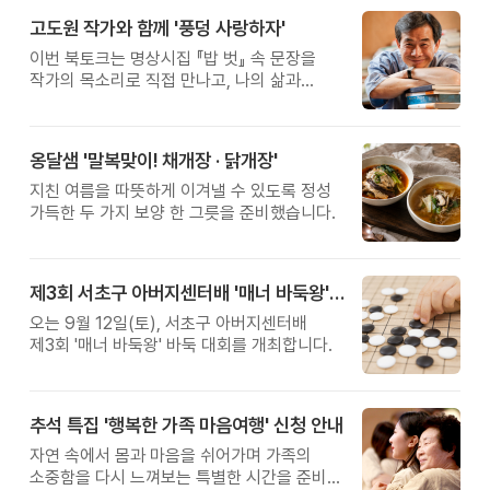
고도원 작가와 함께 '풍덩 사랑하자'
이번 북토크는 명상시집 『밥 벗』 속 문장을
작가의 목소리로 직접 만나고, 나의 삶과
관계를 잠시 돌아보는 시간입니다.
옹달샘 '말복맞이! 채개장 · 닭개장'
지친 여름을 따뜻하게 이겨낼 수 있도록 정성
가득한 두 가지 보양 한 그릇을 준비했습니다.
제3회 서초구 아버지센터배 '매너 바둑왕' 대회
오는 9월 12일(토), 서초구 아버지센터배
제3회 '매너 바둑왕' 바둑 대회를 개최합니다.
추석 특집 '행복한 가족 마음여행' 신청 안내
자연 속에서 몸과 마음을 쉬어가며 가족의
소중함을 다시 느껴보는 특별한 시간을 준비해