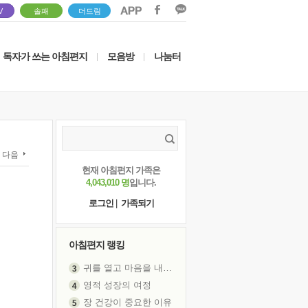
V
솔패
더드림
독자가 쓰는 아침편지
모음방
나눔터
|
|
다음
현재 아침편지 가족은
4,043,010 명
입니다.
로그인
|
가족되기
아침편지 랭킹
귀를 열고 마음을 내어주고
영적 성장의 여정
장 건강이 중요한 이유