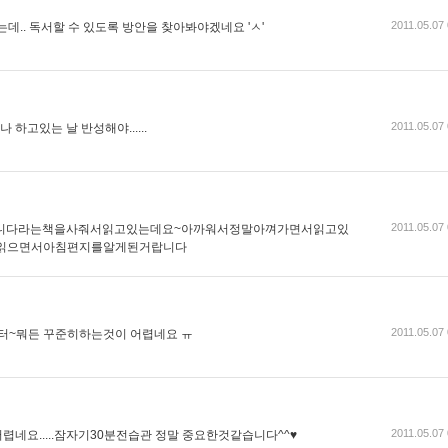
2011.05.07
는데.. 독서할 수 있도록 방안을 찾아봐야겠네요 'ㅅ'
2011.05.07
하고있는 날 반성해야......
2011.05.07
니다라는책을사줘서읽고있는데요~아까워서정말아껴가면서읽고있
을읽으면서아침편지를알게된거랍니다
2011.05.07
~뭐든 꾸준히하는것이 어렵네요 ㅠ
2011.05.07
렵네요.....잠자기30분전습관 정말 중요한것같습니다^^♥