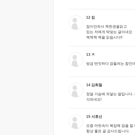
12 킴
잠이안와서 책한권을읽고
있는 저에게 딱맞는 글이네요
책책책 책을 읽읍시다!!
13 ㅊ
방금 딴짓하다 잠들려는 참인데
14 김희철
정말 가슴에 외닿는 말입니다.
각되네요!
15 서효선
요즘 머릿속이 복잡해 잠을 잘 
항상 좋은 글 감사드립니다.