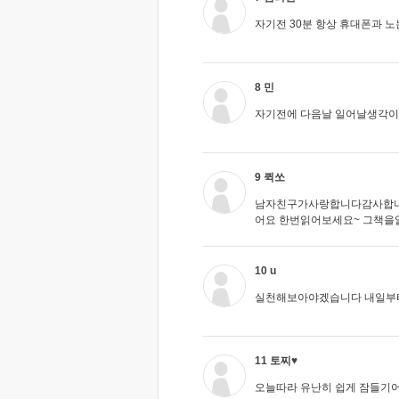
자기전 30분 항상 휴대폰과 노
8 민
자기전에 다음날 일어날생각이나 
9 퀵쏘
남자친구가사랑합니다감사합
어요 한번읽어보세요~ 그책
10 u
실천해보아야겠습니다 내일부터
11 토찌♥
오늘따라 유난히 쉽게 잠들기어