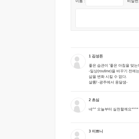
이름 :
비밀번호
1 김성돈
좋은 습관이 '좋은 아침을 맞는
-일상(routine)을 바꾸기 전에
삶을 변화 시킬 수 없다.
샬롬! -광주에서 옹달샘-
2 초심
네^^ 오늘부터 실천할께요*^^*
3 이쁘니