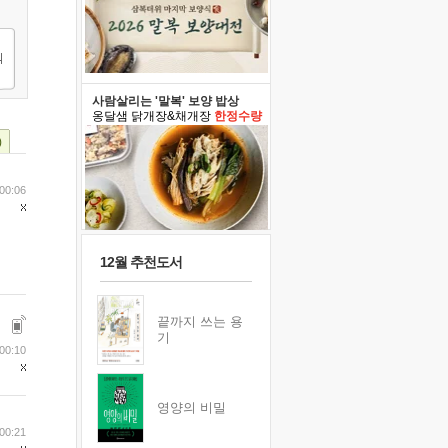
사람살리는 '말복' 보양 밥상
옹달샘 닭개장&채개장
한정수량
)
 00:06
12월 추천도서
끝까지 쓰는 용
기
 00:10
영양의 비밀
 00:21