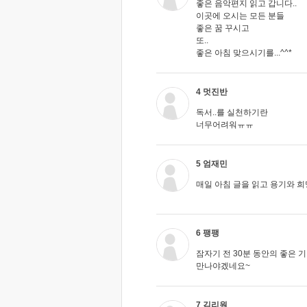
좋은 음악편지 읽고 갑니다..
이곳에 오시는 모든 분들
좋은 꿈 꾸시고
또..
좋은 아침 맞으시기를...^^*
4 멋진반
독서..를 실천하기란
너무어려워ㅠㅠ
5 엄재민
매일 아침 글을 읽고 용기와 
6 팽팽
잠자기 전 30분 동안의 좋은 
만나야겠네요~
7 김리원