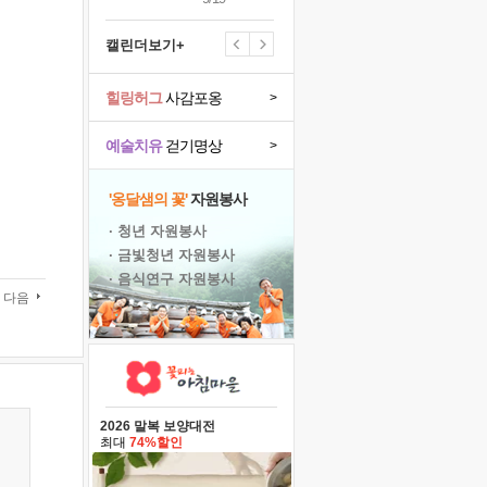
캘린더보기+
힐링허그
사감포옹
>
예술치유
걷기명상
>
'옹달샘의 꽃'
자원봉사
· 청년 자원봉사
· 금빛청년 자원봉사
· 음식연구 자원봉사
다음
2026 말복 보양대전
최대
74%할인