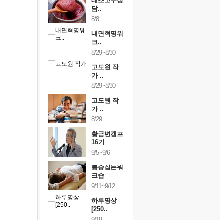
행복한가족
태초고추장
행복한가
여행
담..
여행
24~9/26
8/8
9/24~9/26
건강명상법
내면혁명워
건강명상
..
크..
스..
/9~10/10
8/29~8/30
10/9~10/10
내면혁명워
고도원 작
내면혁명
..
가 ..
크..
/17~10/18
8/29~8/30
10/17~10/18
황금변캠프
고도원 작
황금변캠
7기
가 ..
17기
/30~10/31
8/29
10/30~10/31
통증잡는워
황금변캠프
통증잡는
크숍
16기
크숍
/7~11/8
9/5~9/6
11/7~11/8
내면혁명워
통증잡는워
내면혁명
..
크숍
크..
/12~12/13
9/11~9/12
12/12~12/13
하루명상
[250..
9/19