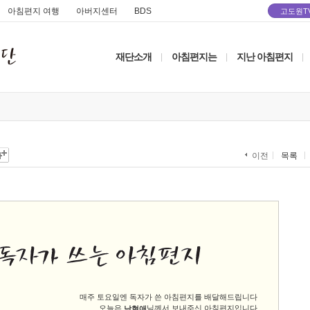
아침편지 여행
아버지센터
BDS
고도원T
재단소개
아침편지는
지난 아침편지
|
|
|
목록
이전
매주 토요일엔 독자가 쓴 아침편지를 배달해드립니다
오늘은
님께서 보내주신 아침편지입니다
남현애