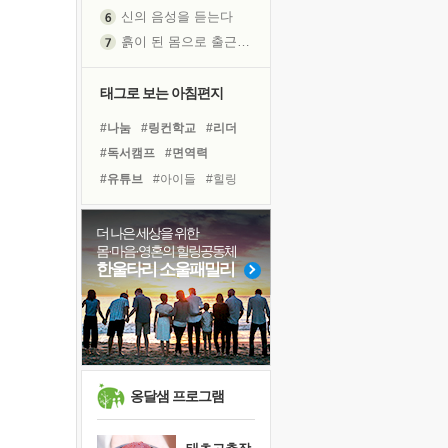
신의 음성을 듣는다
흙이 된 몸으로 출근하는 여자
극과 극의 양 끝단
내가 '나다움'을 찾는 길
태그로 보는 아침편지
피해 갈 수 없는 사건들
#나눔
#링컨학교
#리더
처음 손을 잡았던 날
#독서캠프
#면역력
꿈이 실제가 되는 것
#유튜브
#아이들
#힐링
'말 타는 법'을 먼저
#삶
#비전캠프
#독서
졸업식 사진을 보며
#경험
#바이러스
#다짐
더 나은 세상을 위한
극심한 변비, 어깨결림, 수면 장애
몸·마음·영혼의 힐링공동체
#사람
#위기
#건강
아픈 아버지를 위한 공간 설계
한울타리 소울패밀리
#명상
#친구
#극복
슬럼프
#희망
#선택
#계획
보고 싶은 어머니
#도움
유년 시절의 부산 영도 바다
못된 꼰대들
희망이란
옹달샘 프로그램
'모른다'는 것