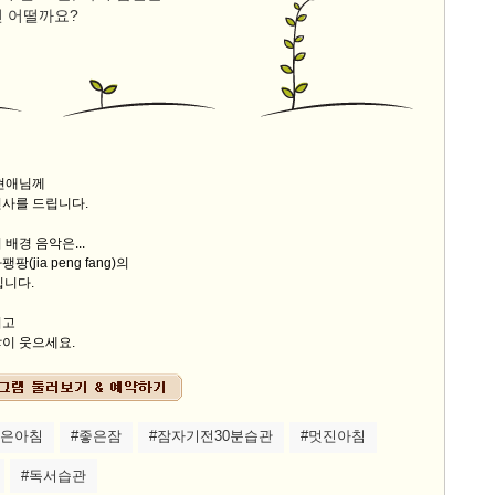
건 어떨까요?
9/
스
10
크
남현애님께
10
인사를 드립니다.
배경 음악은...
1
(jia peng fang)의
10
'입니다.
시고
이 웃으세요.
11
크
12
좋은아침
#좋은잠
#잠자기전30분습관
#멋진아침
#독서습관