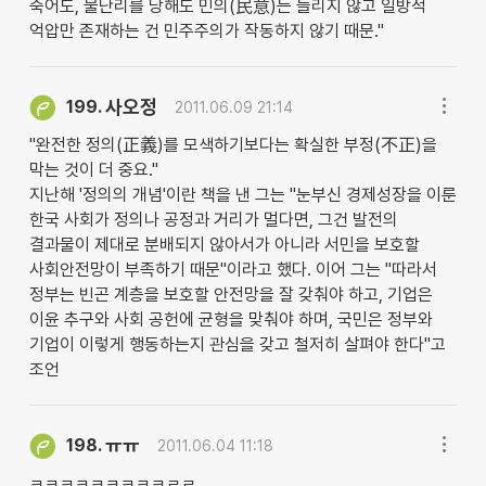
죽어도, 물난리를 당해도 민의(民意)는 들리지 않고 일방적
억압만 존재하는 건 민주주의가 작동하지 않기 때문."
사오정
199.
2011.06.09 21:14
"완전한 정의(正義)를 모색하기보다는 확실한 부정(不正)을
막는 것이 더 중요."
지난해 '정의의 개념'이란 책을 낸 그는 "눈부신 경제성장을 이룬
한국 사회가 정의나 공정과 거리가 멀다면, 그건 발전의
결과물이 제대로 분배되지 않아서가 아니라 서민을 보호할
사회안전망이 부족하기 때문"이라고 했다. 이어 그는 "따라서
정부는 빈곤 계층을 보호할 안전망을 잘 갖춰야 하고, 기업은
이윤 추구와 사회 공헌에 균형을 맞춰야 하며, 국민은 정부와
기업이 이렇게 행동하는지 관심을 갖고 철저히 살펴야 한다"고
조언
ㅠㅠ
198.
2011.06.04 11:18
ㅋㅋㅋㅋㅋㅋㅋㅋㅋㄹㄹ