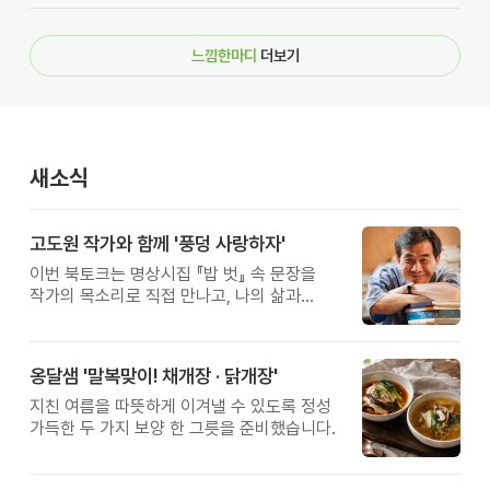
느낌한마디
더보기
새소식
고도원 작가와 함께 '풍덩 사랑하자'
이번 북토크는 명상시집 『밥 벗』 속 문장을
작가의 목소리로 직접 만나고, 나의 삶과
관계를 잠시 돌아보는 시간입니다.
옹달샘 '말복맞이! 채개장 · 닭개장'
지친 여름을 따뜻하게 이겨낼 수 있도록 정성
가득한 두 가지 보양 한 그릇을 준비했습니다.