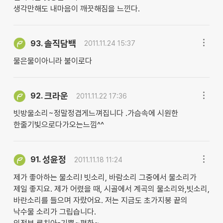
생각만해도 내마음이 깨끗해짐을 느낀다.
솔직담백
93.
2011.11.24 15:37
물은물이아니라 불이로다
크라운
92.
2011.11.22 17:36
빗방울소리~정말정겹게느껴집니다 .가슴속에 시원한
한줄기빛으로다가오는느낌^^
성윤정
91.
2011.11.18 11:24
제가 좋아하는 물소리! 빗소리, 바람소리 그중에서 물소리가
제일 좋지요. 제가 어렸을 때, 시골에서 계곡의 물소리와,빗소리,
바란소리를 들으며 자랐어요. 저는 지금도 초가지붕 끝의
낙수물 소리가 그립습니다.