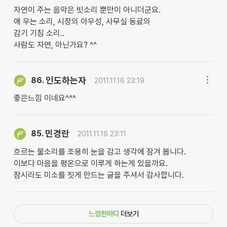
자연이 주는 음악은 빗소리 뿐만이 아니더군요.
애 우는 소리, 시장의 아우성, 사무실 동료의
감기 기침 소리..
사람도 자연, 아닌가요? ^^
인도하는자
86.
2011.11.16 23:19
좋은느낌 이네요^^^
민경란
85.
2011.11.16 23:11
흐르는 물소리를 조용히 눈을 감고 생각에 잠겨 봅니다.
이보다 마음을 평온으로 이루게 하는게 있을까요.
잠시라도 미소를 짓게 만드는 글을 주셔서 감사합니다.
느낌한마디
더보기