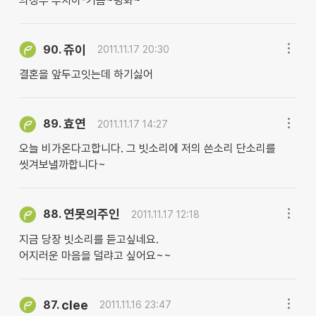
의정부 루치아-기쁨~평화~
쥬이
90.
2011.11.17 20:30
결혼을 앞두고잇는데 하기싫어
효연
89.
2011.11.17 14:27
오늘 비가온다고합니다. 그 빗소리에 저의 쓴소리 단소리를
씻겨보낼까합니다~
연못의주인
88.
2011.11.17 12:18
지금 당장 빗소리를 듣고싶네요.
어지러운 마음을 덜랴고 싶어요~~
clee
87.
2011.11.16 23:47