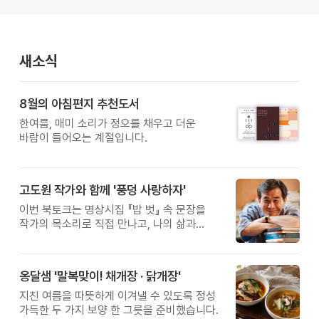
새소식
8월의 아침편지 추천도서
한여름, 매미 소리가 정오를 채우고 더운
바람이 들어오는 계절입니다.
고도원 작가와 함께 '풍덩 사랑하자'
이번 북토크는 명상시집 『밥 벗』 속 문장을
작가의 목소리로 직접 만나고, 나의 삶과
관계를 잠시 돌아보는 시간입니다.
옹달샘 '말복맞이! 채개장 · 닭개장'
지친 여름을 따뜻하게 이겨낼 수 있도록 정성
가득한 두 가지 보양 한 그릇을 준비했습니다.