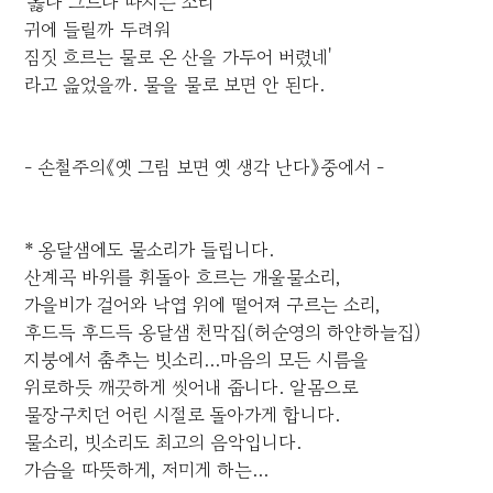
'옳다 그르다 따지는 소리
귀에 들릴까 두려워
짐짓 흐르는 물로 온 산을 가두어 버렸네'
라고 읊었을까. 물을 물로 보면 안 된다.
- 손철주의《옛 그림 보면 옛 생각 난다》중에서 -
* 옹달샘에도 물소리가 들립니다.
산계곡 바위를 휘돌아 흐르는 개울물소리,
가을비가 걸어와 낙엽 위에 떨어져 구르는 소리,
후드득 후드득 옹달샘 천막집(허순영의 하얀하늘집)
지붕에서 춤추는 빗소리...마음의 모든 시름을
위로하듯 깨끗하게 씻어내 줍니다. 알몸으로
물장구치던 어린 시절로 돌아가게 합니다.
물소리, 빗소리도 최고의 음악입니다.
가슴을 따뜻하게, 저미게 하는...