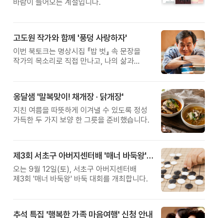
바람이 들어오는 계절입니다.
고도원 작가와 함께 '풍덩 사랑하자'
이번 북토크는 명상시집 『밥 벗』 속 문장을
작가의 목소리로 직접 만나고, 나의 삶과
관계를 잠시 돌아보는 시간입니다.
옹달샘 '말복맞이! 채개장 · 닭개장'
지친 여름을 따뜻하게 이겨낼 수 있도록 정성
가득한 두 가지 보양 한 그릇을 준비했습니다.
제3회 서초구 아버지센터배 '매너 바둑왕' 대회
오는 9월 12일(토), 서초구 아버지센터배
제3회 '매너 바둑왕' 바둑 대회를 개최합니다.
추석 특집 '행복한 가족 마음여행' 신청 안내