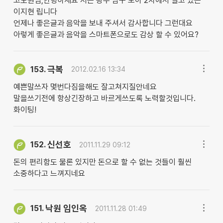
고도원님,안녕하세요 저는 광주 남구 모아 2차에서 살고 있는
이지현 립니다
언제나 좋은글과 음악을 보내 주셔서 감사합니다 그런대요
아렇게 좋은글과 음악을 스마트폰으로도 감상 할 수 있어요?
극복
153.
2012.02.16 13:34
예쁜말쓰자 몇번다짐을해도 잘고쳐지질안네요
말을쓰기전에 항상긴장하고 바르게쓰도록 노력할것입니다.
화이팅!
신선호
152.
2011.11.29 09:12
돈의 편리함도 물론 있지만 돈으로 할 수 없는 것들이 훨씬
소중하다고 느껴지네요
낙원 임인옥
151.
2011.11.28 01:49