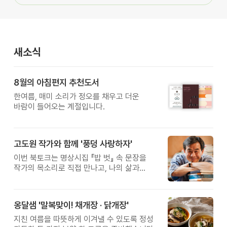
새소식
8월의 아침편지 추천도서
한여름, 매미 소리가 정오를 채우고 더운
바람이 들어오는 계절입니다.
고도원 작가와 함께 '풍덩 사랑하자'
이번 북토크는 명상시집 『밥 벗』 속 문장을
작가의 목소리로 직접 만나고, 나의 삶과
관계를 잠시 돌아보는 시간입니다.
옹달샘 '말복맞이! 채개장 · 닭개장'
지친 여름을 따뜻하게 이겨낼 수 있도록 정성