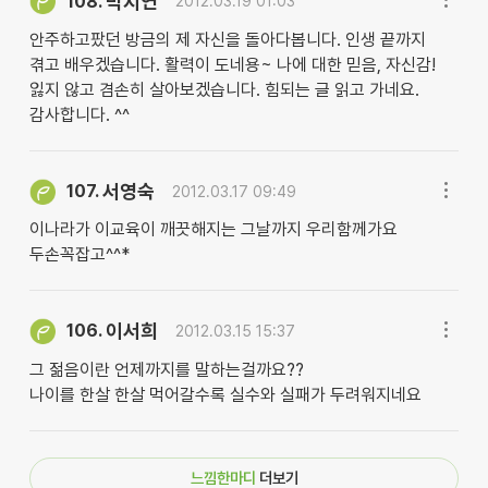
박지연
108.
2012.03.19 01:03
안주하고팠던 방금의 제 자신을 돌아다봅니다. 인생 끝까지
겪고 배우겠습니다. 활력이 도네용~ 나에 대한 믿음, 자신감!
잃지 않고 겸손히 살아보겠습니다. 힘되는 글 읽고 가네요.
감사합니다. ^^
서영숙
107.
2012.03.17 09:49
이나라가 이교육이 깨끗해지는 그날까지 우리함께가요
두손꼭잡고^^*
이서희
106.
2012.03.15 15:37
그 젊음이란 언제까지를 말하는걸까요??
나이를 한살 한살 먹어갈수록 실수와 실패가 두려워지네요
느낌한마디
더보기