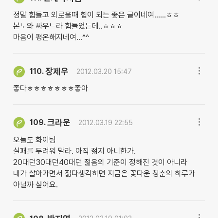
정말 힘들고 외로울때 힘이 되는 좋은 글이네여......ㅎㅎ
본노와 싸우느라 힘들었는데..ㅎㅎㅎ
마음이 평온해지네여...^^
장제우
110.
2012.03.20 15:47
좋다ㅎㅎㅎㅎㅎㅎㅎ좋아
크라운
109.
2012.03.19 22:55
오늘도 화이팅
실패를 두려워 말라. 아직 젊지 아니한가.
20대던30대던40대던 젊음의 기준이 정해진 것이 아니라
내가 살아가면서 젊다생각하면 지금은 꽃다운 청춘의 하루가
아닐까 싶어요.