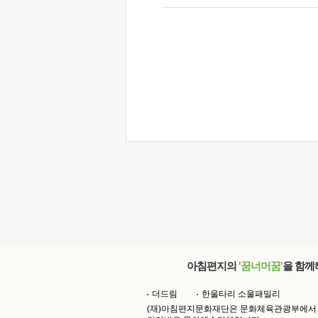
아침편지의
'꿈너머꿈'
을 함께
더드림
한울타리 소울패밀리
(재)아침편지문화재단은 문화체육관광부에서