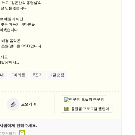
 쓰고, '깊은산속 옹달샘'의
 잘 만들겠습니다.
르 메일이 아닌
 빚은 마음의 비타민을
리겠습니다.
배경 음악은...
초원(말아톤 OST)'입니다.
세요.
달샘'에서...
인내
#마라톤
#끈기
#결승점
오늘의 책구경
모으기
0
옹달샘 프로그램 캘린더
사람에게 전해주세요.
' 추천하기