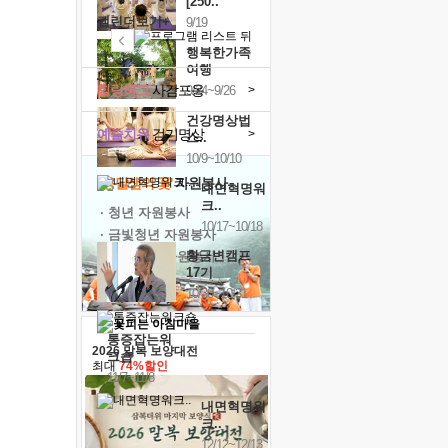
[250..
캘린더보기+
9/19
행복한가족
여행
힐링허그
사감포옹
>
9/24~9/26
건강명상법
예술치유
걷기명상
>
스..
10/9~10/10
'옹달샘의 꽃'
자원봉사
내면혁명워
크..
· 청년 자원봉사
10/17~10/18
· 금빛청년 자원봉사
황금변캠프
· 음식연구 자원봉사
17기
10/30~10/31
통증잡는워
2026 말복 보양대전
크숍
최대
74%할인
11/7~11/8
내면혁명워
크..
12/12~12/13