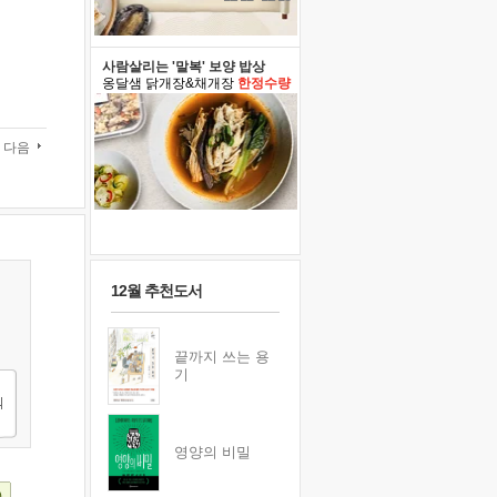
사람살리는 '말복' 보양 밥상
옹달샘 닭개장&채개장
한정수량
다음
12월 추천도서
끝까지 쓰는 용
기
영양의 비밀
)