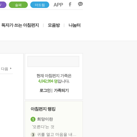
V
솔패
더드림
독자가 쓰는 아침편지
모음방
나눔터
|
|
다음
현재 아침편지 가족은
4,042,994 명
입니다.
로그인
|
가족되기
아침편지 랭킹
희망이란
'모른다'는 것
귀를 열고 마음을 내어주고