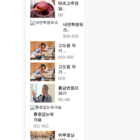
태초고추장
담..
8/8
내면혁명워
크..
8/29~8/30
고도원 작
가 ..
8/29~8/30
고도원 작
가 ..
8/29
황금변캠프
16기
9/5~9/6
통증잡는워
크숍
9/11~9/12
하루명상