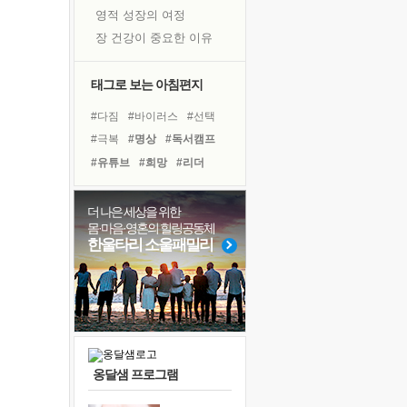
영적 성장의 여정
장 건강이 중요한 이유
신의 음성을 듣는다
흙이 된 몸으로 출근하는 여자
태그로 보는 아침편지
극과 극의 양 끝단
#다짐
#바이러스
#선택
내가 '나다움'을 찾는 길
#극복
#명상
#독서캠프
피해 갈 수 없는 사건들
#유튜브
#희망
#리더
처음 손을 잡았던 날
#친구
#계획
#면역력
꿈이 실제가 되는 것
#경험
#도움
#위기
더 나은 세상을 위한
'말 타는 법'을 먼저
몸·마음·영혼의 힐링공동체
#나눔
#아이들
#사람
졸업식 사진을 보며
한울타리 소울패밀리
#독서
#건강
#비전캠프
아픈 아버지를 위한 공간 설계
#삶
#힐링
#링컨학교
극심한 변비, 어깨결림, 수면 장애
보고 싶은 어머니
유년 시절의 부산 영도 바다
못된 꼰대들
옹달샘 프로그램
거울 속의 나