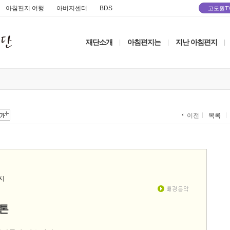
아침편지 여행
아버지센터
BDS
고도원T
재단소개
아침편지는
지난 아침편지
|
|
|
목록
이전
톤