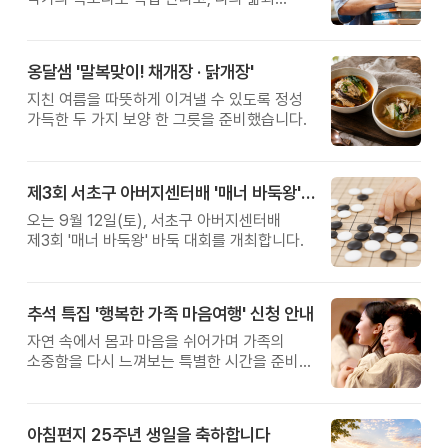
관계를 잠시 돌아보는 시간입니다.
옹달샘 '말복맞이! 채개장 · 닭개장'
지친 여름을 따뜻하게 이겨낼 수 있도록 정성
가득한 두 가지 보양 한 그릇을 준비했습니다.
제3회 서초구 아버지센터배 '매너 바둑왕' 대회
오는 9월 12일(토), 서초구 아버지센터배
제3회 '매너 바둑왕' 바둑 대회를 개최합니다.
추석 특집 '행복한 가족 마음여행' 신청 안내
자연 속에서 몸과 마음을 쉬어가며 가족의
소중함을 다시 느껴보는 특별한 시간을 준비해
보세요.
아침편지 25주년 생일을 축하합니다