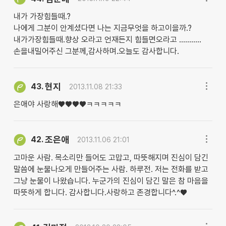
내가 가장힘들때.?
나에게 그분이 안계셨다면 나는 지금무엇을 하고이을까.?
내가가장힘들때.향상 오라고 언재든지 힘들면오라고 ...........
손을내밀어주신 그분께,감사하며.오늘도 감사합니다.
현지
43.
2013.11.08 21:33
은애야 사랑해♥♥♥♥ㅋㅋㅋㅋㅋ
조은애
42.
2013.11.06 21:01
고마운 사람. 목소리만 들어도 고맙고, 따뜻해지며 진심이 담긴
말씀에 눈물나오게 만들어주는 사람. 하루전. 저는 전화를 받고
그냥 눈물이 나왔습니다. 누군가의 진심이 담긴 말은 참 마음을
따뜻하게 합니다. 감사합니다.사랑하고 존경합니다^.^♥