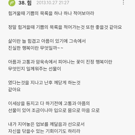
힘
38.
2013.10.27 21:27
힘겨울때 기쁨의 목록을 하나 하나 적어보아라
정말 힘겨을때 기쁨의 목록을 적어가는것 또한 좋을것 같아요
삶이란 늘 힘겹고 아픔이 있기에 그속에서
진실한 행복이란 무엇일까~~
아픔과 고통과 암욱속에서 피어나는 꽃이 진정 행복이란
무엇인지 일께워주는 선물이
였다는것을 지나고 난후 께닫게 하는것
같아요
이세상을 등지고 다 하기전에 고통과 아픔의
선물이 있어 조금이나마 입으로 몸으로 마음 으로
내가 지어놓은 업보를 께달음과 선으로서
자신을 닦을수 있는 기회이기도 하리라