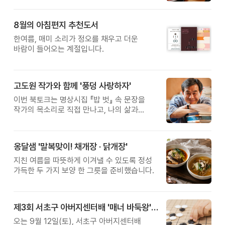
습관에서 시작됩니다. 유퀴즈에서 많은 관심을
받은 이계호 교수와 함께하는 태초먹거리
8월의 아침편지 추천도서
황금변 캠프
한여름, 매미 소리가 정오를 채우고 더운
바람이 들어오는 계절입니다.
고도원 작가와 함께 '풍덩 사랑하자'
이번 북토크는 명상시집 『밥 벗』 속 문장을
작가의 목소리로 직접 만나고, 나의 삶과
관계를 잠시 돌아보는 시간입니다.
옹달샘 '말복맞이! 채개장 · 닭개장'
지친 여름을 따뜻하게 이겨낼 수 있도록 정성
가득한 두 가지 보양 한 그릇을 준비했습니다.
제3회 서초구 아버지센터배 '매너 바둑왕' 대회
오는 9월 12일(토), 서초구 아버지센터배