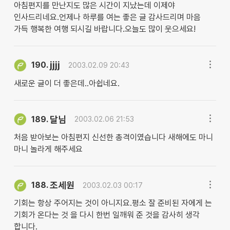
아침편지를 만난지도 많은 시간이 지났는데 이제야
인사드리네요.언제나 하루를 여는 좋은 글 감사드리며 마음
가득 행복한 여행 되시길 바랍니다.오늘도 많이 웃으세요!
jjjj
190.
2003.02.09 20:43
새로운 글이 더 좋은데..아쉽네요.
달님
189.
2003.02.06 21:53
처음 받아보는 아침편지 신선한 총격이였습니다 새해에도 마니
마니 놀라게 해주세요
조세원
188.
2003.02.03 00:17
기회는 항상 주어지는 것이 아니지요.평소 잘 준비된 자에게 는
기회가 온다는 것 을 다시 한번 일깨워 준 것을 감사히 생각
합니다.