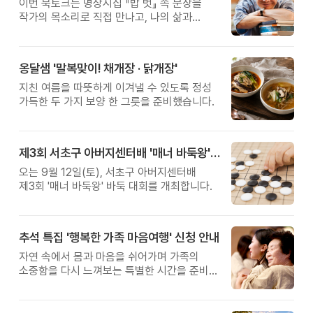
이번 북토크는 명상시집 『밥 벗』 속 문장을
작가의 목소리로 직접 만나고, 나의 삶과
관계를 잠시 돌아보는 시간입니다.
옹달샘 '말복맞이! 채개장 · 닭개장'
지친 여름을 따뜻하게 이겨낼 수 있도록 정성
가득한 두 가지 보양 한 그릇을 준비했습니다.
제3회 서초구 아버지센터배 '매너 바둑왕' 대회
오는 9월 12일(토), 서초구 아버지센터배
제3회 '매너 바둑왕' 바둑 대회를 개최합니다.
추석 특집 '행복한 가족 마음여행' 신청 안내
자연 속에서 몸과 마음을 쉬어가며 가족의
소중함을 다시 느껴보는 특별한 시간을 준비해
보세요.