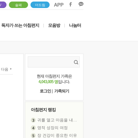
V
솔패
더드림
독자가 쓰는 아침편지
모음방
나눔터
|
|
다음
현재 아침편지 가족은
4,043,005 명
입니다.
로그인
|
가족되기
아침편지 랭킹
귀를 열고 마음을 내어주고
영적 성장의 여정
장 건강이 중요한 이유