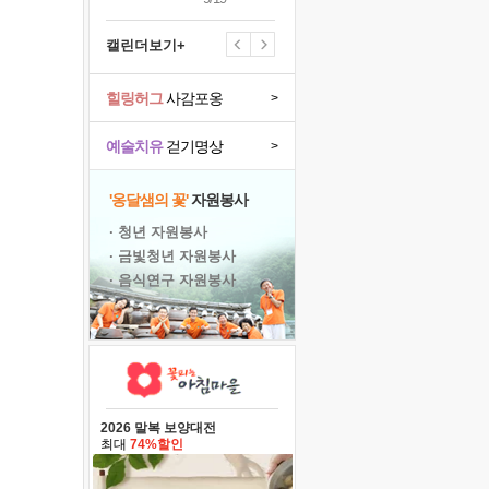
캘린더보기+
힐링허그
사감포옹
>
예술치유
걷기명상
>
'옹달샘의 꽃'
자원봉사
· 청년 자원봉사
· 금빛청년 자원봉사
· 음식연구 자원봉사
2026 말복 보양대전
최대
74%할인