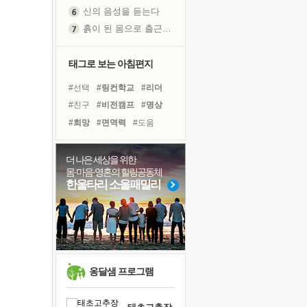
신의 음성을 듣는다
흙이 된 몸으로 출근하는 여자
극과 극의 양 끝단
내가 '나다움'을 찾는 길
태그로 보는 아침편지
피해 갈 수 없는 사건들
#선택
#링컨학교
#리더
처음 손을 잡았던 날
#친구
#비전캠프
#명상
꿈이 실제가 되는 것
#희망
#면역력
#도움
'말 타는 법'을 먼저
#건강
#독서캠프
#힐링
졸업식 사진을 보며
#삶
#사람
#다짐
#극복
더 나은 세상을 위한
아픈 아버지를 위한 공간 설계
몸·마음·영혼의 힐링공동체
#바이러스
#경험
#계획
극심한 변비, 어깨결림, 수면 장애
한울타리 소울패밀리
#아이들
#유튜브
#나눔
보고 싶은 어머니
#위기
#독서
유년 시절의 부산 영도 바다
못된 꼰대들
거울 속의 나
희망이란
옹달샘 프로그램
'모른다'는 것