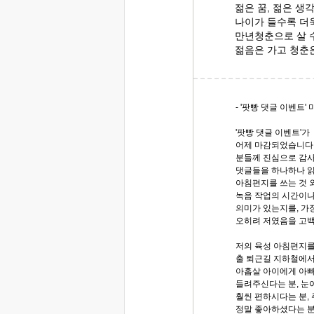
젊은 꿈, 젊은 생
나이가 들수록 더욱
만년청춘으로 살 
젊음은 가고 청춘
- '팟빵 댓글 이벤트'
'팟빵 댓글 이벤트'가
어제 마감되었습니다.
분들께 진심으로 감
댓글들을 하나하나 
아침편지를 쓰는 것 
녹음 작업의 시간이나
의미가 있는지를, 가
오히려 저였음을 고
저의 육성 아침편지
출 퇴근길 지하철에서
아홉살 아이에게 아빠
들려주신다는 분, 눈
훨씬 편하시다는 분,
정말 좋아하셨다는 분