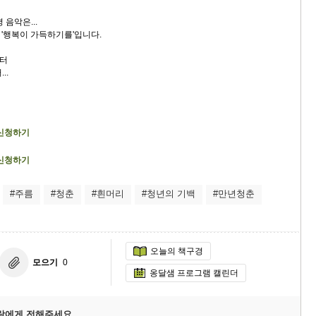
 음악은...
'행복이 가득하기를'입니다.
터
..
 신청하기
 신청하기
#주름
#청춘
#흰머리
#청년의 기백
#만년청춘
오늘의 책구경
모으기
0
옹달샘 프로그램 캘린더
람에게 전해주세요.