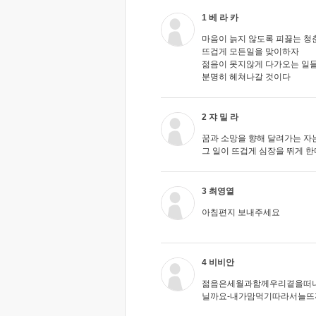
1 베 라 카
마음이 늙지 않도록 피끓는 청
뜨겁게 모든일을 맞이하자
젊음이 못지않게 다가오는 일
분명히 헤쳐나갈 것이다
2 쟈 밀 라
꿈과 소망을 향해 달려가는 자
그 일이 뜨겁게 심장을 뛰게 한
3 최영열
아침편지 보내주세요
4 비비안
젊음은세월과함께우리곁을떠
닐까요-내가맘먹기따라서늘뜨