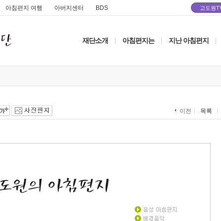
아침편지 여행
아버지센터
BDS
고도원T
재단소개
아침편지는
지난 아침편지
|
|
|
목록
이전