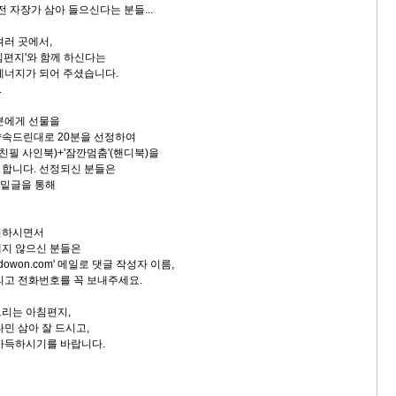
전 자장가 삼아 들으신다는 분들...
여러 곳에서,
침편지'와 함께 하신다는
에너지가 되어 주셨습니다.
.
분에게 선물을
약속드린대로 20분을 선정하여
(친필 사인북)+'잠깐멈춤'(핸디북)을
합니다. 선정되신 분들은
 밑글을 통해
여하시면서
내지 않으신 분들은
dowon.com' 메일로 댓글 작성자 이름,
리고 전화번호를 꼭 보내주세요.
리는 아침편지,
민 삼아 잘 드시고,
가득하시기를 바랍니다.