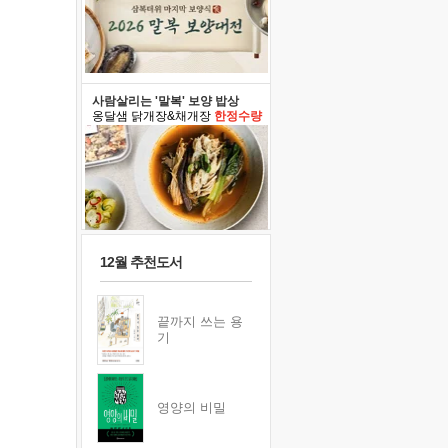
사람살리는 '말복' 보양 밥상
옹달샘 닭개장&채개장
한정수량
12월 추천도서
끝까지 쓰는 용
기
영양의 비밀