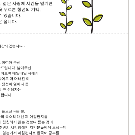
각, 젊은 사랑에 시간을 맡기면
 푸르른 청년의 기백,
9/
수 있습니다.
은 옵니다.
스
10
 마감되었습니다 -
크
10
 참여해 주신
1
사드립니다. 남겨주신
10
읽어보며 매일매일 저에게
외에도 더 더해진 이
 정성이 얼마나 큰
장 큰 수혜자는
11
백합니다.
를
크
 들으신다는 분,
12
의 목소리 대신 제 아침편지를
이 침침해서 읽는 것보다 듣는 것이
 주변의 시각장애인 지인분들에게 보냈는데
, 일본에서 아침편지로 한국어 공부를