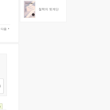
철학의 뒷계단
다음
)