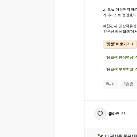
♬ 오늘 아침편지 배경
기타리스트 정영호의 
아침편지 명상치유센
'깊은산속 옹달샘'에서.
'팟빵' 바로가기
'옹달샘 단식명상'
'옹달샘 부부학교'
#나이
#젊음
좋아요
63
이 편지를 좋은사