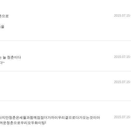
2015.07.15 
춘으로
들을
2015.07.15 
는 늘 청춘이다
다~
2015.07.15 
2015.07.15 
나지만청춘은세월과함께점점더가까이우리곁으로다가오는것이아
꺼운청춘으로우리모두화이팅!