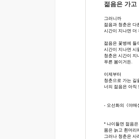
젊음은 가고
그러니까
젊음과 청춘은 다른
시간이 지나면 더
젊음은 꽃병에 들
시간이 지나면 시
청춘은 시간이 지
푸른 봄이거든.
이제부터
청춘으로 가는 길을
너의 젊음은 아직 
- 오선화의《야매
* 나이들면 젊음은
몸은 늙고 흰머리
그러나 청춘은 사