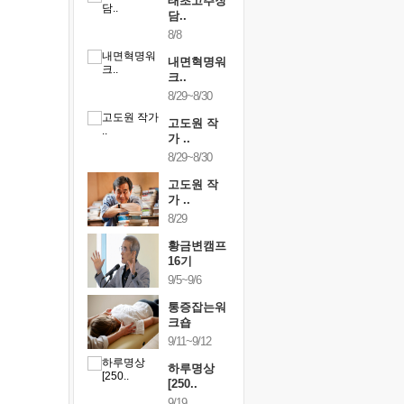
행복한가족
태초고추장
행복한가
여행
담..
여행
24~9/26
8/8
9/24~9/26
건강명상법
내면혁명워
건강명상
..
크..
스..
/9~10/10
8/29~8/30
10/9~10/10
내면혁명워
고도원 작
내면혁명
..
가 ..
크..
/17~10/18
8/29~8/30
10/17~10/18
황금변캠프
고도원 작
황금변캠
7기
가 ..
17기
/30~10/31
8/29
10/30~10/31
통증잡는워
황금변캠프
통증잡는
크숍
16기
크숍
/7~11/8
9/5~9/6
11/7~11/8
내면혁명워
통증잡는워
내면혁명
..
크숍
크..
/12~12/13
9/11~9/12
12/12~12/13
하루명상
[250..
9/19