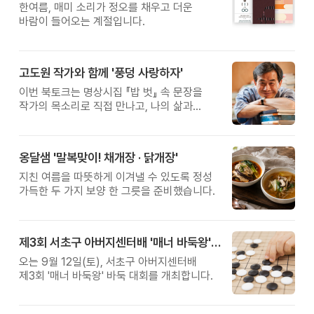
한여름, 매미 소리가 정오를 채우고 더운
바람이 들어오는 계절입니다.
고도원 작가와 함께 '풍덩 사랑하자'
이번 북토크는 명상시집 『밥 벗』 속 문장을
작가의 목소리로 직접 만나고, 나의 삶과
관계를 잠시 돌아보는 시간입니다.
옹달샘 '말복맞이! 채개장 · 닭개장'
지친 여름을 따뜻하게 이겨낼 수 있도록 정성
가득한 두 가지 보양 한 그릇을 준비했습니다.
제3회 서초구 아버지센터배 '매너 바둑왕' 대회
오는 9월 12일(토), 서초구 아버지센터배
제3회 '매너 바둑왕' 바둑 대회를 개최합니다.