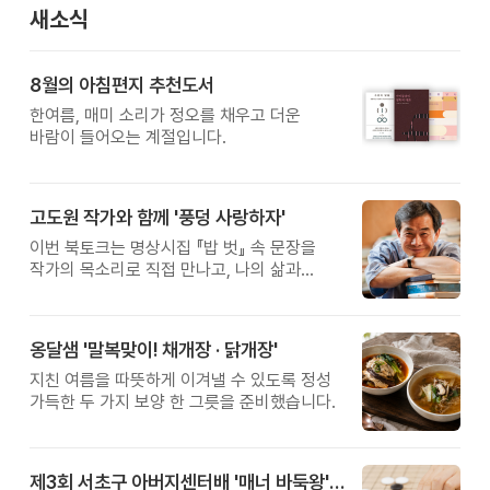
새소식
8월의 아침편지 추천도서
한여름, 매미 소리가 정오를 채우고 더운
바람이 들어오는 계절입니다.
고도원 작가와 함께 '풍덩 사랑하자'
이번 북토크는 명상시집 『밥 벗』 속 문장을
작가의 목소리로 직접 만나고, 나의 삶과
관계를 잠시 돌아보는 시간입니다.
옹달샘 '말복맞이! 채개장 · 닭개장'
지친 여름을 따뜻하게 이겨낼 수 있도록 정성
가득한 두 가지 보양 한 그릇을 준비했습니다.
제3회 서초구 아버지센터배 '매너 바둑왕' 대회