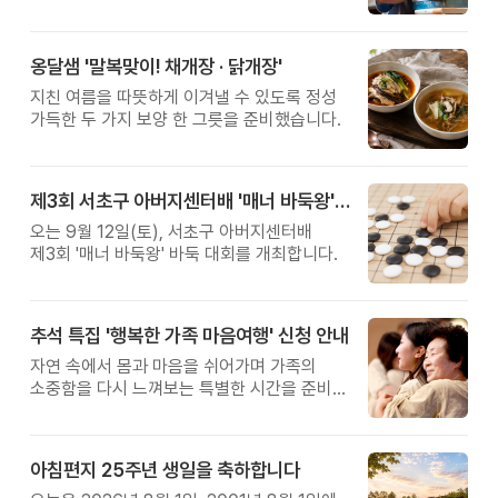
관계를 잠시 돌아보는 시간입니다.
옹달샘 '말복맞이! 채개장 · 닭개장'
지친 여름을 따뜻하게 이겨낼 수 있도록 정성
가득한 두 가지 보양 한 그릇을 준비했습니다.
제3회 서초구 아버지센터배 '매너 바둑왕' 대회
오는 9월 12일(토), 서초구 아버지센터배
제3회 '매너 바둑왕' 바둑 대회를 개최합니다.
추석 특집 '행복한 가족 마음여행' 신청 안내
자연 속에서 몸과 마음을 쉬어가며 가족의
소중함을 다시 느껴보는 특별한 시간을 준비해
보세요.
아침편지 25주년 생일을 축하합니다