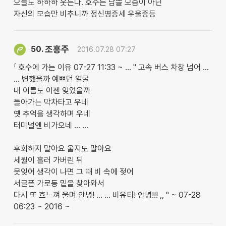
오늘도 하하하 웃는다. 호수는 남쁠 모습이 아닌
자신의 모습만 비추니까 정신병증세 우울증등
조흥주
50.
2016.07.28 07:27
「 호수에 가는 이유 07-27 11:33 ~ … " 고속 버스 차창 넘어 …
… 변했을까 예쁘던 얼굴
내 이름도 이젠 잊었을까
돌아가는 막차타고 우네
옛 추억을 생각하며 우네
터미널엔 비가오네 … …
후회하지 말아요 울지도 말아요
세월이 흘러 가버린 뒤
못잊어 생각이 나면 그 때 비 속에 젖어
서글픈 가로등 밑을 찾아와서
다시 또 흐느껴 울며 안녕! … … 비유티! 안녕!!! ,, " ~ 07-28
06:23 ~ 2016 ~