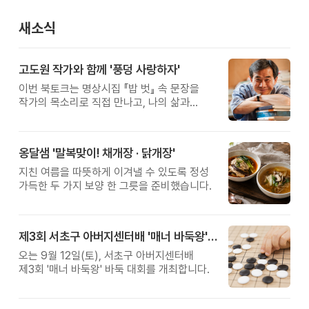
새소식
고도원 작가와 함께 '풍덩 사랑하자'
이번 북토크는 명상시집 『밥 벗』 속 문장을
작가의 목소리로 직접 만나고, 나의 삶과
관계를 잠시 돌아보는 시간입니다.
옹달샘 '말복맞이! 채개장 · 닭개장'
지친 여름을 따뜻하게 이겨낼 수 있도록 정성
가득한 두 가지 보양 한 그릇을 준비했습니다.
제3회 서초구 아버지센터배 '매너 바둑왕' 대회
오는 9월 12일(토), 서초구 아버지센터배
제3회 '매너 바둑왕' 바둑 대회를 개최합니다.