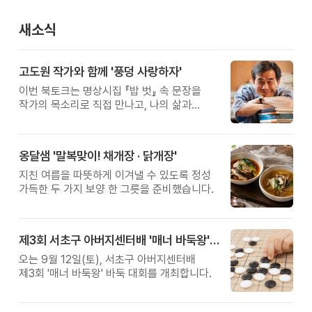
새소식
고도원 작가와 함께 '풍덩 사랑하자'
이번 북토크는 명상시집 『밥 벗』 속 문장을
작가의 목소리로 직접 만나고, 나의 삶과
관계를 잠시 돌아보는 시간입니다.
옹달샘 '말복맞이! 채개장 · 닭개장'
지친 여름을 따뜻하게 이겨낼 수 있도록 정성
가득한 두 가지 보양 한 그릇을 준비했습니다.
제3회 서초구 아버지센터배 '매너 바둑왕' 대회
오는 9월 12일(토), 서초구 아버지센터배
제3회 '매너 바둑왕' 바둑 대회를 개최합니다.