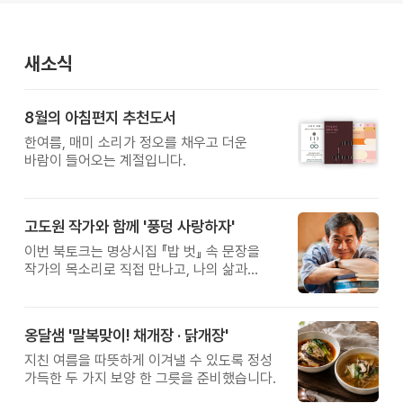
새소식
8월의 아침편지 추천도서
한여름, 매미 소리가 정오를 채우고 더운
바람이 들어오는 계절입니다.
고도원 작가와 함께 '풍덩 사랑하자'
이번 북토크는 명상시집 『밥 벗』 속 문장을
작가의 목소리로 직접 만나고, 나의 삶과
관계를 잠시 돌아보는 시간입니다.
옹달샘 '말복맞이! 채개장 · 닭개장'
지친 여름을 따뜻하게 이겨낼 수 있도록 정성
가득한 두 가지 보양 한 그릇을 준비했습니다.