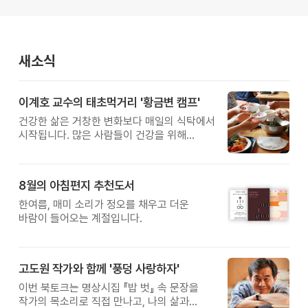
새소식
이계호 교수의 태초먹거리 '황금변 캠프'
건강한 삶은 거창한 변화보다 매일의 식탁에서
시작됩니다. 많은 사람들이 건강을 위해
새로운 방법을 찾지만, 건강한 생활은 작은
습관에서 시작됩니다. 유퀴즈에서 많은 관심을
받은 이계호 교수와 함께하는 태초먹거리
8월의 아침편지 추천도서
황금변 캠프
한여름, 매미 소리가 정오를 채우고 더운
바람이 들어오는 계절입니다.
고도원 작가와 함께 '풍덩 사랑하자'
이번 북토크는 명상시집 『밥 벗』 속 문장을
작가의 목소리로 직접 만나고, 나의 삶과