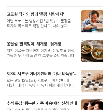
고도원 작가와 함께 '풍덩 사랑하자'
이번 북토크는 명상시집 『밥 벗』 속 문장을
작가의 목소리로 직접 만나고, 나의 삶과
관계를 잠시 돌아보는 시간입니다.
옹달샘 '말복맞이! 채개장 · 닭개장'
지친 여름을 따뜻하게 이겨낼 수 있도록 정성
가득한 두 가지 보양 한 그릇을 준비했습니다.
제3회 서초구 아버지센터배 '매너 바둑왕' 대회
오는 9월 12일(토), 서초구 아버지센터배
제3회 '매너 바둑왕' 바둑 대회를 개최합니다.
추석 특집 '행복한 가족 마음여행' 신청 안내