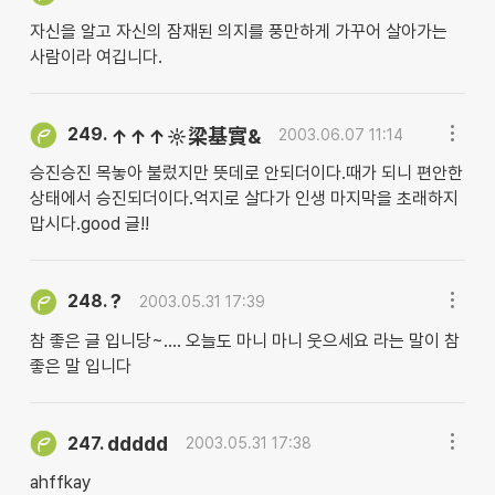
자신을 알고 자신의 잠재된 의지를 풍만하게 가꾸어 살아가는
사람이라 여깁니다.
249.
↑↑↑☼梁基實&
2003.06.07 11:14
승진승진 목놓아 불렀지만 뜻데로 안되더이다.때가 되니 편안한
상태에서 승진되더이다.억지로 살다가 인생 마지막을 초래하지
맙시다.good 글!!
?
248.
2003.05.31 17:39
참 좋은 글 입니당~.... 오늘도 마니 마니 웃으세요 라는 말이 참
좋은 말 입니다
ddddd
247.
2003.05.31 17:38
ahffkay