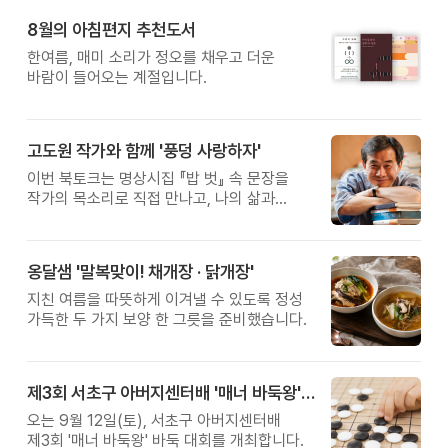
8월의 아침편지 추천도서
한여름, 매미 소리가 정오를 채우고 더운
바람이 들어오는 계절입니다.
고도원 작가와 함께 '풍덩 사랑하자'
이번 북토크는 명상시집 『밥 벗』 속 문장을
작가의 목소리로 직접 만나고, 나의 삶과
관계를 잠시 돌아보는 시간입니다.
옹달샘 '말복맞이! 채개장 · 닭개장'
지친 여름을 따뜻하게 이겨낼 수 있도록 정성
가득한 두 가지 보양 한 그릇을 준비했습니다.
제3회 서초구 아버지센터배 '매너 바둑왕' 대회
오는 9월 12일(토), 서초구 아버지센터배
제3회 '매너 바둑왕' 바둑 대회를 개최합니다.