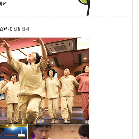
세요.
9/
스
'(6기) 신청 안내 -
10
크
10
1
10
11
크
12