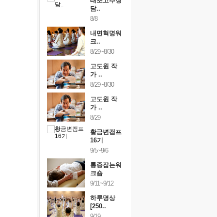
행복한가족
태초고추장
행복한가
여행
담..
여행
24~9/26
8/8
9/24~9/26
건강명상법
내면혁명워
건강명상
..
크..
스..
/9~10/10
8/29~8/30
10/9~10/10
내면혁명워
고도원 작
내면혁명
..
가 ..
크..
/17~10/18
8/29~8/30
10/17~10/18
황금변캠프
고도원 작
황금변캠
7기
가 ..
17기
/30~10/31
8/29
10/30~10/31
통증잡는워
황금변캠프
통증잡는
크숍
16기
크숍
/7~11/8
9/5~9/6
11/7~11/8
내면혁명워
통증잡는워
내면혁명
..
크숍
크..
/12~12/13
9/11~9/12
12/12~12/13
하루명상
[250..
9/19