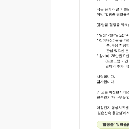
작은 용기가 큰 기쁨
이번 '힐링춤 워크숍'
[옹달샘 '힐링춤 워크숍
* 일정: 2월2일(금)~4
* 참여대상: '몸'을 
춤, 무용 전공학생이
관심 있으신 분들의
* 참가비: 28만원 /1
(프로그램 기간 중 
일체의 추가 비용은
사랑합니다.
감사합니다.
♬ 오늘 아침편지 배경
전수연의 '대나무꽃'
아침편지 명상치유센
'깊은산속 옹달샘'에서.
'힐링춤' 워크숍