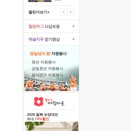
캘린더보기+
힐링허그
사감포옹
>
예술치유
걷기명상
>
'옹달샘의 꽃'
자원봉사
· 청년 자원봉사
· 금빛청년 자원봉사
· 음식연구 자원봉사
2026 말복 보양대전
최대
74%할인