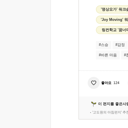
'명상요가' 워크
'Joy Moving
링컨학교 '꿈너머
#스승
#감정
#바른 마음
#
좋아요
124
이 편지를 좋은사
'고도원의 아침편지' 