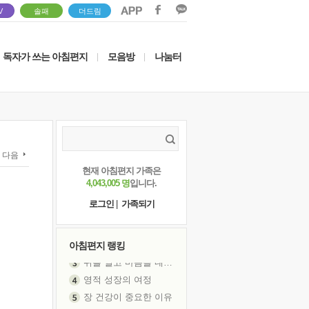
V
솔패
더드림
독자가 쓰는 아침편지
모음방
나눔터
|
|
다음
현재 아침편지 가족은
4,043,005 명
입니다.
로그인
|
가족되기
아침편지 랭킹
영적 성장의 여정
장 건강이 중요한 이유
신의 음성을 듣는다