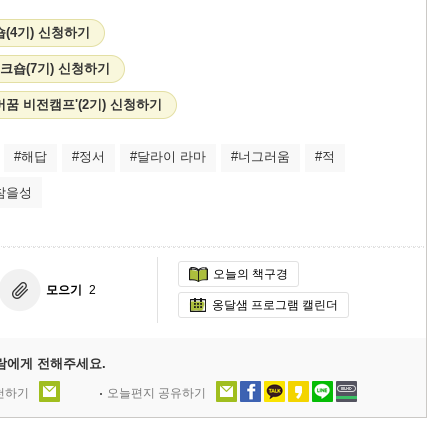
숍(4기) 신청하기
' 워크숍(7기) 신청하기
꿈 비전캠프'(2기) 신청하기
#해답
#정서
#달라이 라마
#너그러움
#적
참을성
오늘의 책구경
모으기
2
옹달샘 프로그램 캘린더
람에게 전해주세요.
추천하기
오늘편지 공유하기