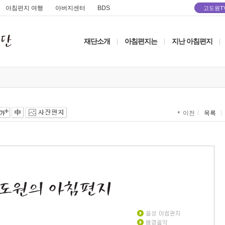
아침편지 여행
아버지센터
BDS
고도원T
재단소개
아침편지는
지난 아침편지
|
|
|
목록
이전