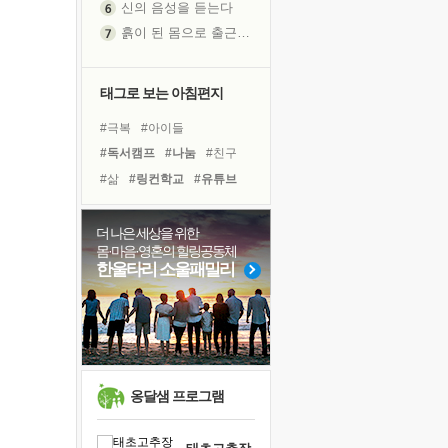
흙이 된 몸으로 출근하는 여자
극과 극의 양 끝단
내가 '나다움'을 찾는 길
피해 갈 수 없는 사건들
태그로 보는 아침편지
처음 손을 잡았던 날
#극복
#아이들
꿈이 실제가 되는 것
#독서캠프
#나눔
#친구
'말 타는 법'을 먼저
#삶
#링컨학교
#유튜브
졸업식 사진을 보며
#면역력
#계획
#도움
아픈 아버지를 위한 공간 설계
#리더
#선택
#독서
더 나은 세상을 위한
극심한 변비, 어깨결림, 수면 장애
몸·마음·영혼의 힐링공동체
#바이러스
#비전캠프
보고 싶은 어머니
한울타리 소울패밀리
#명상
#경험
#희망
유년 시절의 부산 영도 바다
#사람
#위기
#건강
못된 꼰대들
#다짐
#힐링
거울 속의 나
희망이란
'모른다'는 것
옹달샘 프로그램
귀를 열고 마음을 내어주고