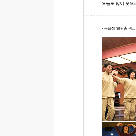
오늘도 많이 웃으
- 옹달샘 '힐링춤 워크숍