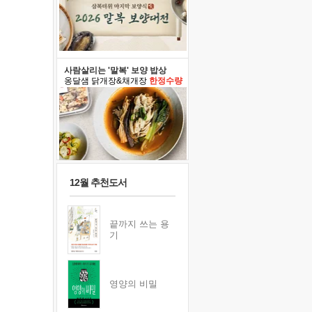
사람살리는 '말복' 보양 밥상
옹달샘 닭개장&채개장
한정수량
12월 추천도서
끝까지 쓰는 용
기
영양의 비밀