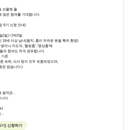
을 선물해 줄
에 많은 참여를 기대합니다.
' 6기 신청 안내]
일(일) / 2박3일
가진 18세 이상 남녀(몸치, 춤이 두려운 분을 특히 환영)
나 지도자, '힐링춤', '명상춤'에
 참여도 적극 권유합니다.
인 기준
숙박, 식사 등이 모두 포함되었으며,
 없습니다.)
 음악은...
입니다.
터
..
(6기) 신청하기