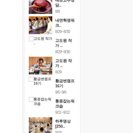
행복한가족
태초고추장
행복한가
여행
담..
여행
24~9/26
8/8
9/24~9/26
건강명상법
내면혁명워
건강명상
..
크..
스..
/9~10/10
8/29~8/30
10/9~10/10
내면혁명워
고도원 작
내면혁명
..
가 ..
크..
/17~10/18
8/29~8/30
10/17~10/18
황금변캠프
고도원 작
황금변캠
7기
가 ..
17기
/30~10/31
8/29
10/30~10/31
통증잡는워
황금변캠프
통증잡는
크숍
16기
크숍
/7~11/8
9/5~9/6
11/7~11/8
내면혁명워
통증잡는워
내면혁명
..
크숍
크..
/12~12/13
9/11~9/12
12/12~12/13
하루명상
[250..
9/19