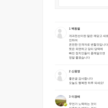
1 백동필
개과천선이란 말은 깨닫고 새
인하여
온전한 인격자로 변할것입니다
뜻은 외면하고 당리 당략에
빠진 정치인들이 좀깨달으면
정말 좋겠습니다
2 신원영
좋은글 감사합니다
오늘도 행복한 하루 되세요!
3 이경배
무언가 노력하는 것이