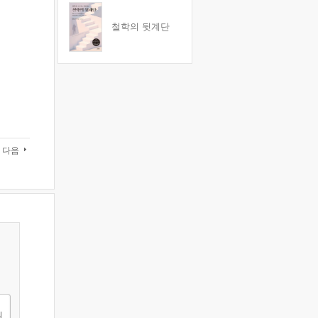
철학의 뒷계단
다음