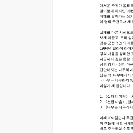
매서운 추위가 몸과 
얼어붙게 하지만 이런
지혜를 쌓아가는 심기
이 달의 추천도서 세
실패를 다른 시선으
보게 이끌고, 우리 
갖는 긍정적인 의미를
1994년 달라이 라마
강의 내용을 정리한 것
지금까지 깊은 통찰과
성경 강의＜선한 마음
단단해지는 나무와 
담은 책. 나무에게서 
＜나무는 나무라지 
이렇게 세 권입니다
1. 《실패의 미덕》,
2. 《선한 마음》, 
3. 《나무는 나무라지
아래＜'아침편지 추천
이 책들에 대한 자세한
바로 주문하실 수도 