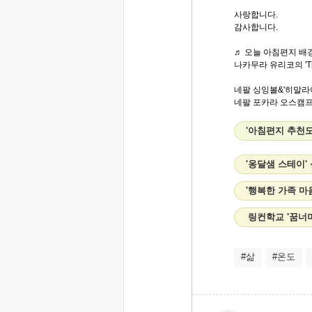
사랑합니다.
감사합니다.
♬ 오늘 아침편지 배경
나카무라 유리코의 'The 
네팔 싱잉볼&'히말라
네팔 포카라 오스캠프에
'아침편지 추천도
'옹달샘 스테이'
'행복한 가족 마
링컨학교 '꿈너머
#삶
#온도