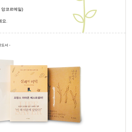
자 앙코르메일)
9/
세요.
스
10
천도서 -
크
10
1
10
11
크
12