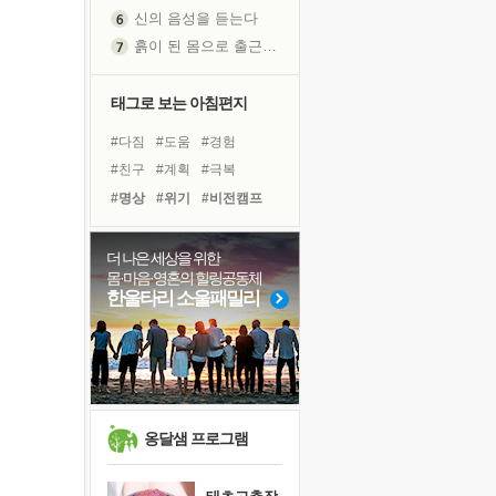
흙이 된 몸으로 출근하는 여자
극과 극의 양 끝단
내가 '나다움'을 찾는 길
피해 갈 수 없는 사건들
태그로 보는 아침편지
처음 손을 잡았던 날
#다짐
#도움
#경험
꿈이 실제가 되는 것
#친구
#계획
#극복
'말 타는 법'을 먼저
#명상
#위기
#비전캠프
졸업식 사진을 보며
#링컨학교
#건강
아픈 아버지를 위한 공간 설계
#독서캠프
#희망
#삶
더 나은 세상을 위한
극심한 변비, 어깨결림, 수면 장애
몸·마음·영혼의 힐링공동체
#유튜브
#바이러스
보고 싶은 어머니
한울타리 소울패밀리
#면역력
#힐링
#아이들
유년 시절의 부산 영도 바다
#독서
#선택
#리더
못된 꼰대들
#사람
#나눔
거울 속의 나
희망이란
'모른다'는 것
옹달샘 프로그램
귀를 열고 마음을 내어주고