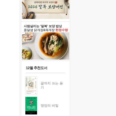
사람살리는 '말복' 보양 밥상
옹달샘 닭개장&채개장
한정수량
12월 추천도서
끝까지 쓰는 용
기
영양의 비밀