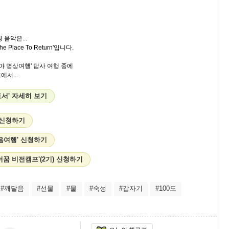
 음악은...
Place To Return'입니다.
야 명상여행' 답사 여행 중에
서...
서' 자세히 보기
 신청하기
음여행' 신청하기
꿈 비전캠프'(2기) 신청하기
#깨달음
#선물
#물
#숙성
#갑자기
#100도