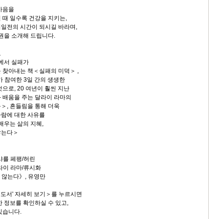
마음을
 때 일수록 건강을 지키는,
일전의 시간이 되시길 바라며,
 권을 소개해 드립니다.
로
삶에서 실패가
 찾아내는 책＜실패의 미덕＞ ,
가 참여한 3일 간의 생생한
으로, 20 여년이 훨씬 지난
 배움을 주는 달라이 라마의
＞, 흔들림을 통해 더욱
사람에 대한 사유를
배우는 삶의 지혜,
않는다＞
.
 샤를 페팽/허린
달라이 라마/류시화
 않는다》, 유영만
도서' 자세히 보기＞를 누르시면
 정보를 확인하실 수 있고,
있습니다.