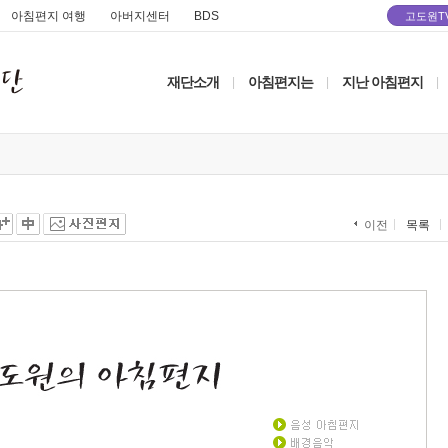
아침편지 여행
아버지센터
BDS
고도원T
재단소개
아침편지는
지난 아침편지
|
|
|
목록
이전