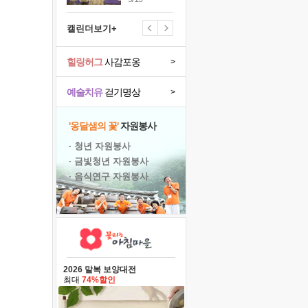
캘린더보기+
힐링허그
사감포옹
>
예술치유
걷기명상
>
'옹달샘의 꽃'
자원봉사
· 청년 자원봉사
· 금빛청년 자원봉사
· 음식연구 자원봉사
2026 말복 보양대전
최대
74%할인