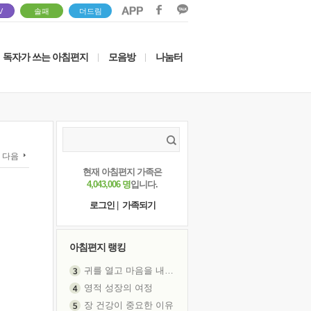
V
솔패
더드림
독자가 쓰는 아침편지
모음방
나눔터
|
|
다음
현재 아침편지 가족은
4,043,006 명
입니다.
로그인
|
가족되기
아침편지 랭킹
영적 성장의 여정
장 건강이 중요한 이유
신의 음성을 듣는다