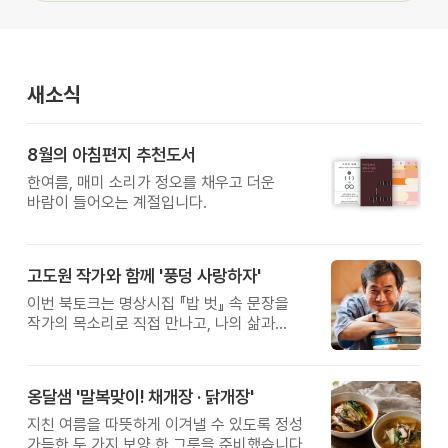
새소식
8월의 아침편지 추천도서
한여름, 매미 소리가 정오를 채우고 더운
바람이 들어오는 계절입니다.
고도원 작가와 함께 '풍덩 사랑하자'
이번 북토크는 명상시집 『밥 벗』 속 문장을
작가의 목소리로 직접 만나고, 나의 삶과
관계를 잠시 돌아보는 시간입니다.
옹달샘 '말복맞이! 채개장 · 닭개장'
지친 여름을 따뜻하게 이겨낼 수 있도록 정성
가득한 두 가지 보양 한 그릇을 준비했습니다.