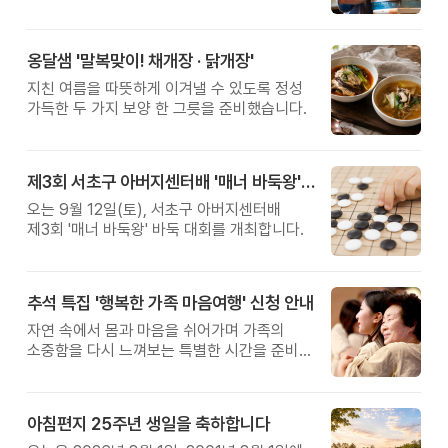
관계를 잠시 돌아보는 시간입니다.
옹달샘 '말복맞이! 채개장 · 닭개장'
지친 여름을 따뜻하게 이겨낼 수 있도록 정성
가득한 두 가지 보양 한 그릇을 준비했습니다.
제3회 서초구 아버지센터배 '매너 바둑왕' 대회
오는 9월 12일(토), 서초구 아버지센터배
제3회 '매너 바둑왕' 바둑 대회를 개최합니다.
추석 특집 '행복한 가족 마음여행' 신청 안내
자연 속에서 몸과 마음을 쉬어가며 가족의
소중함을 다시 느껴보는 특별한 시간을 준비해
보세요.
아침편지 25주년 생일을 축하합니다