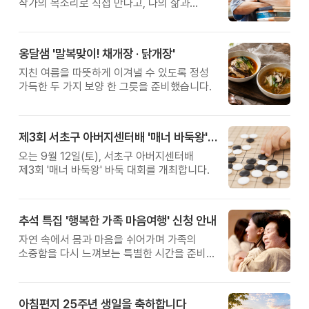
작가의 목소리로 직접 만나고, 나의 삶과
관계를 잠시 돌아보는 시간입니다.
옹달샘 '말복맞이! 채개장 · 닭개장'
지친 여름을 따뜻하게 이겨낼 수 있도록 정성
가득한 두 가지 보양 한 그릇을 준비했습니다.
제3회 서초구 아버지센터배 '매너 바둑왕' 대회
오는 9월 12일(토), 서초구 아버지센터배
제3회 '매너 바둑왕' 바둑 대회를 개최합니다.
추석 특집 '행복한 가족 마음여행' 신청 안내
자연 속에서 몸과 마음을 쉬어가며 가족의
소중함을 다시 느껴보는 특별한 시간을 준비해
보세요.
아침편지 25주년 생일을 축하합니다