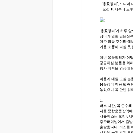
- ‘옹꽃장터’, 드디어
오전 10시부터 오후
‘옹꽃장터’가 하루 
장터가 열릴 깊은산속
아주 맑을 것이라 예
가을 소풍이 되실 듯 
이번 옹꽃장터가 어
궁금하실 분들을 위해
행사 계획을 영상에 
아울러 내일 오실 분
옹꽃장터 이용 팁과 
놓았으니 꼭 한번 읽
1.
버스 시간, 꼭 준수해
서울 종합운동장역에
셔틀버스는 오전 8시
충주터미널에서 출발
출발합니다. 버스를 
시간에 늦지 않게 도