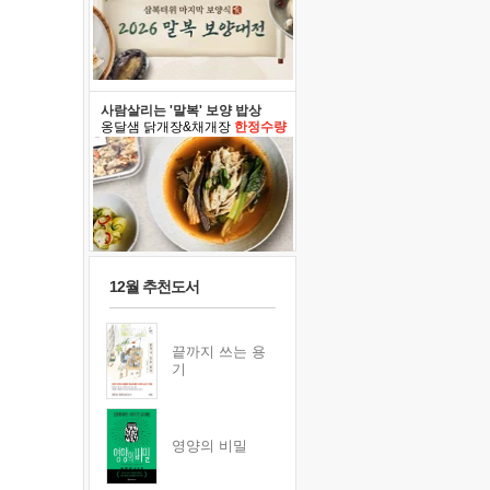
사람살리는 '말복' 보양 밥상
옹달샘 닭개장&채개장
한정수량
12월 추천도서
끝까지 쓰는 용
기
영양의 비밀