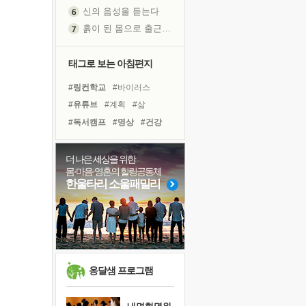
신의 음성을 듣는다
흙이 된 몸으로 출근하는 여자
극과 극의 양 끝단
내가 '나다움'을 찾는 길
태그로 보는 아침편지
피해 갈 수 없는 사건들
#링컨학교
#바이러스
처음 손을 잡았던 날
#유튜브
#계획
#삶
꿈이 실제가 되는 것
#독서캠프
#명상
#건강
'말 타는 법'을 먼저
#면역력
#독서
#리더
졸업식 사진을 보며
#아이들
#힐링
#사람
더 나은 세상을 위한
극심한 변비, 어깨결림, 수면 장애
몸·마음·영혼의 힐링공동체
#위기
#나눔
#다짐
아픈 아버지를 위한 공간 설계
한울타리 소울패밀리
#도움
#극복
#비전캠프
슬럼프
#경험
#희망
#친구
보고 싶은 어머니
#선택
유년 시절의 부산 영도 바다
못된 꼰대들
희망이란
옹달샘 프로그램
'모른다'는 것