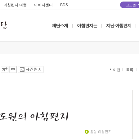
아침편지 여행
아버지센터
BDS
고도원T
재단소개
아침편지는
지난 아침편지
|
|
|
목록
이전