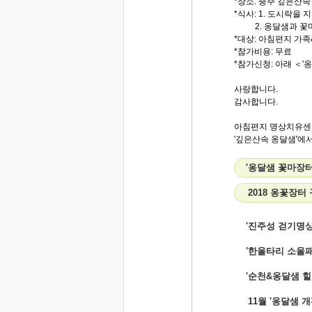
*장소: 충주 깊은산속
*식사: 1. 도시락을
2. 옹달샘과 꽃마
*대상: 아침편지 가
*참가비용: 무료
*참가신청: 아래 ＜'
사랑합니다.
감사합니다.
아침편지 명상치유센
'깊은산속 옹달샘'에서.
'옹달샘 꽃마장터
2018 옹꽃장터
'진주성 걷기명상
'한울타리 소울
'순천&옹달샘 
11월 '옹달샘 