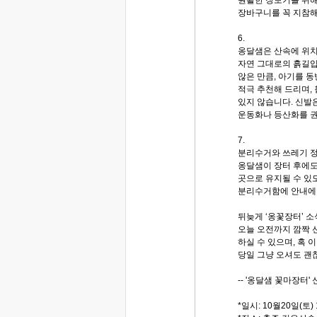
장바구니를 꼭 지참해
6.
옹달샘은 산속에 위치
자연 그대로의 흙길입
않은 만큼, 아기를 
적극 추천해 드리며,
있지 않습니다. 신발
운동화나 등산화를 권
7.
분리수거와 쓰레기 정
옹달샘이 장터 후에도
곳으로 유지될 수 있
분리수거함에 안내에 
뒤늦게 ‘옹꽃장터’ 
오늘 오전까지 깜짝 선
하실 수 있으며, 혹
당일 그냥 오셔도 괜
-- '옹달샘 꽃마장터' 
*일시: 10월20일(토) 1