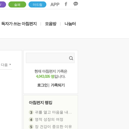
V
솔패
더드림
독자가 쓰는 아침편지
모음방
나눔터
|
|
다음
현재 아침편지 가족은
4,043,026 명
입니다.
로그인
|
가족되기
아침편지 랭킹
귀를 열고 마음을 내어주고
영적 성장의 여정
장 건강이 중요한 이유