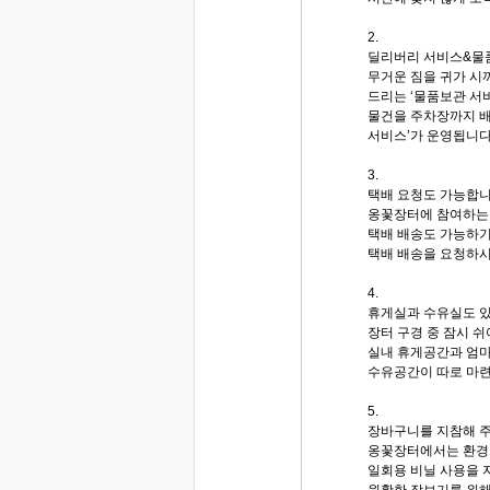
2.
딜리버리 서비스&물
무거운 짐을 귀가 시
드리는 ‘물품보관 서
물건을 주차장까지 배
서비스’가 운영됩니다
3.
택배 요청도 가능합니
옹꽃장터에 참여하는
택배 배송도 가능하기
택배 배송을 요청하시
4.
휴게실과 수유실도 
장터 구경 중 잠시 쉬
실내 휴게공간과 엄마
수유공간이 따로 마련
5.
장바구니를 지참해 주
옹꽃장터에서는 환경
일회용 비닐 사용을 
원활한 장보기를 위해