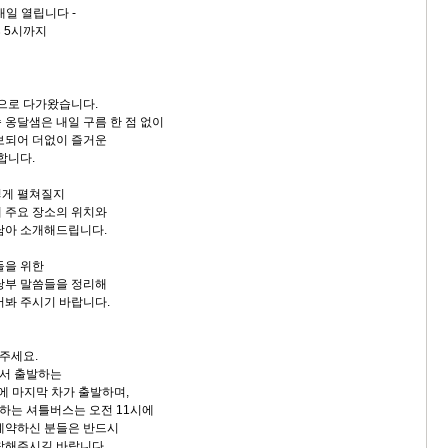
 내일 열립니다 -
스
 5시까지
10
크
앞으로 다가왔습니다.
10
 옹달샘은 내일 구름 한 점 없이
보되어 더없이 즐거운
1
합니다.
10
떻게 펼쳐질지
 주요 장소의 위치와
담아 소개해드립니다.
11
들을 위한
당부 말씀들을 정리해
크
어봐 주시기 바랍니다.
12
 주세요.
서 출발하는
에 마지막 차가 출발하며,
하는 셔틀버스는 오전 11시에
예약하신 분들은 반드시
착해주시길 바랍니다.