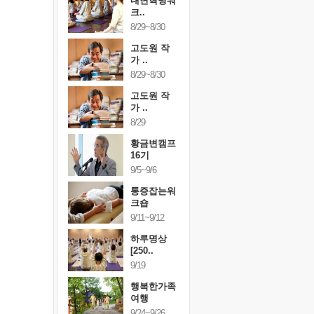
건강명상법
내면혁명워
건강명상
..
크..
스..
/9~10/10
8/29~8/30
10/9~10/10
내면혁명워
고도원 작
내면혁명
..
가 ..
크..
/17~10/18
8/29~8/30
10/17~10/18
황금변캠프
고도원 작
황금변캠
7기
가 ..
17기
/30~10/31
8/29
10/30~10/31
통증잡는워
황금변캠프
통증잡는
크숍
16기
크숍
/7~11/8
9/5~9/6
11/7~11/8
내면혁명워
통증잡는워
내면혁명
..
크숍
크..
/12~12/13
9/11~9/12
12/12~12/13
하루명상
[250..
9/19
행복한가족
여행
9/24~9/26