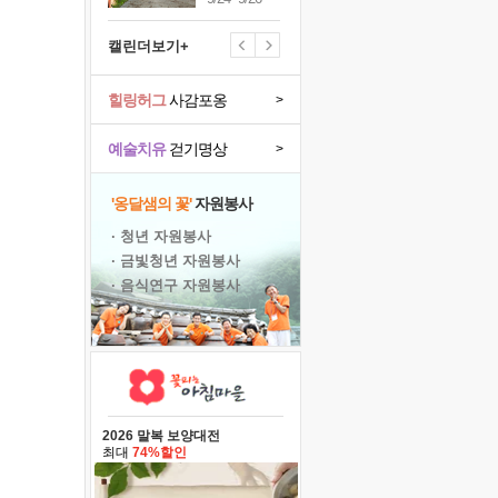
캘린더보기+
힐링허그
사감포옹
>
예술치유
걷기명상
>
'옹달샘의 꽃'
자원봉사
· 청년 자원봉사
· 금빛청년 자원봉사
· 음식연구 자원봉사
2026 말복 보양대전
최대
74%할인