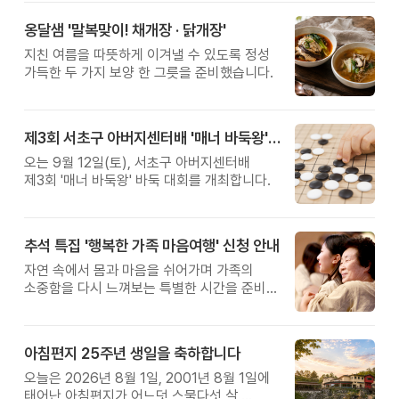
옹달샘 '말복맞이! 채개장 · 닭개장'
지친 여름을 따뜻하게 이겨낼 수 있도록 정성
가득한 두 가지 보양 한 그릇을 준비했습니다.
제3회 서초구 아버지센터배 '매너 바둑왕' 대회
오는 9월 12일(토), 서초구 아버지센터배
제3회 '매너 바둑왕' 바둑 대회를 개최합니다.
추석 특집 '행복한 가족 마음여행' 신청 안내
자연 속에서 몸과 마음을 쉬어가며 가족의
소중함을 다시 느껴보는 특별한 시간을 준비해
보세요.
아침편지 25주년 생일을 축하합니다
오늘은 2026년 8월 1일, 2001년 8월 1일에
태어난 아침편지가 어느덧 스물다섯 살,