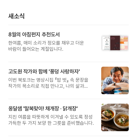
새소식
8월의 아침편지 추천도서
한여름, 매미 소리가 정오를 채우고 더운
바람이 들어오는 계절입니다.
고도원 작가와 함께 '풍덩 사랑하자'
이번 북토크는 명상시집 『밥 벗』 속 문장을
작가의 목소리로 직접 만나고, 나의 삶과
관계를 잠시 돌아보는 시간입니다.
옹달샘 '말복맞이! 채개장 · 닭개장'
지친 여름을 따뜻하게 이겨낼 수 있도록 정성
가득한 두 가지 보양 한 그릇을 준비했습니다.