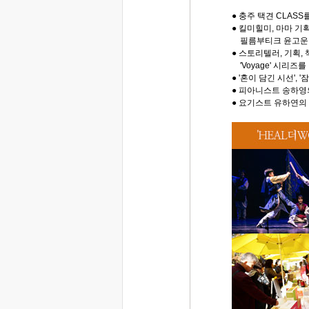
● 충주 택견 CLASS
● 킬미힐미, 마마 기
필름부티크 윤고운 대
● 스토리텔러, 기획,
'Voyage' 시리즈를 
● '혼이 담긴 시선',
● 피아니스트 송하영
● 요기스트 유하연의