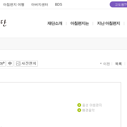
아침편지 여행
아버지센터
BDS
고도원T
재단소개
아침편지는
지난 아침편지
|
|
|
목록
이전