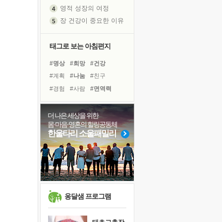
영적 성장의 여정
장 건강이 중요한 이유
신의 음성을 듣는다
흙이 된 몸으로 출근하는 여자
태그로 보는 아침편지
극과 극의 양 끝단
#명상
#희망
#건강
내가 '나다움'을 찾는 길
#계획
#나눔
#친구
피해 갈 수 없는 사건들
#경험
#사람
#면역력
처음 손을 잡았던 날
#리더
#극복
#힐링
꿈이 실제가 되는 것
#독서캠프
#도움
#삶
더 나은 세상을 위한
'말 타는 법'을 먼저
몸·마음·영혼의 힐링공동체
#비전캠프
#독서
#선택
아픈 아버지를 위한 공간 설계
한울타리 소울패밀리
#유튜브
#바이러스
졸업식 사진을 보며
#아이들
#위기
극심한 변비, 어깨결림, 수면 장애
#링컨학교
#다짐
보고 싶은 어머니
마음이 멈춰 버린 곳
유년 시절의 부산 영도 바다
옹달샘 프로그램
못된 꼰대들