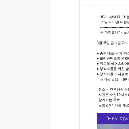
- 'HEAL더WORLD
15일 & 16일 대
--------------------------
곧 마감됩니다. 놓치
3월15일 금요일 One D
● 충주 대표 무예 '택견
● 힐링콘텐츠의 원조라
● 위로의 싱어송라이
● 창작자들을 위한 밤이 될 
● 창작자들이 자유로
뜨거운 만남이 불타
: 장소는 깊은산속 
: 시간은 오전10시부
: 참가비는 무료
: 교통편&식사는 제