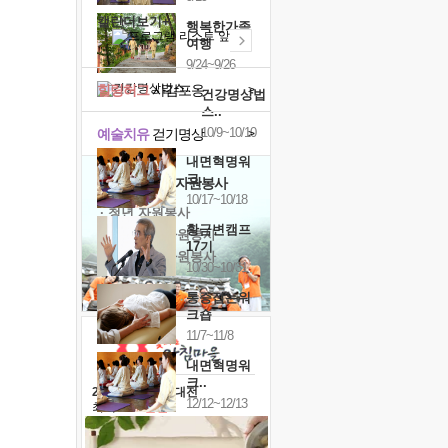
캘린더보기+
행복한가족
여행
9/24~9/26
힐링허그
사감포옹
>
건강명상법
스..
10/9~10/10
예술치유
걷기명상
>
내면혁명워
크..
'옹달샘의 꽃'
자원봉사
10/17~10/18
· 청년 자원봉사
황금변캠프
· 금빛청년 자원봉사
17기
· 음식연구 자원봉사
10/30~10/31
통증잡는워
크숍
11/7~11/8
내면혁명워
크..
2026 말복 보양대전
12/12~12/13
최대
74%할인