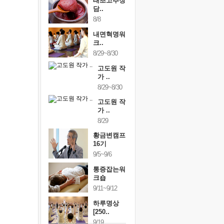
태초고추장
담..
8/8
내면혁명워
크..
8/29~8/30
고도원 작
가 ..
8/29~8/30
고도원 작
가 ..
8/29
황금변캠프
16기
9/5~9/6
통증잡는워
크숍
9/11~9/12
하루명상
[250..
9/19