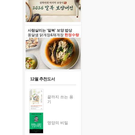
사람살리는 '말복' 보양 밥상
옹달샘 닭개장&채개장
한정수량
12월 추천도서
끝까지 쓰는 용
기
영양의 비밀