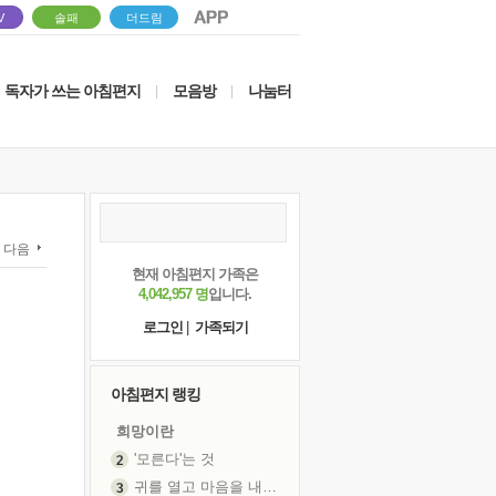
V
솔패
더드림
독자가 쓰는 아침편지
모음방
나눔터
|
|
다음
현재 아침편지 가족은
4,042,957 명
입니다.
로그인
|
가족되기
아침편지 랭킹
희망이란
'모른다'는 것
귀를 열고 마음을 내어주고