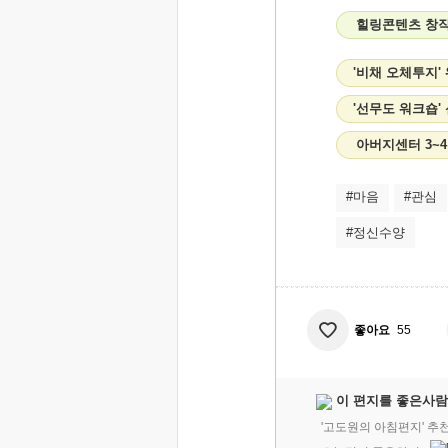
힐링콘텐츠 창작캠
'비채 오체투지'
'선무도 워크숍'
아버지센터 3~
#마음
#관심
#정신수양
좋아요
55
이 편지를 좋은사람
'고도원의 아침편지' 추