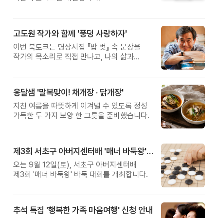
고도원 작가와 함께 '풍덩 사랑하자'
이번 북토크는 명상시집 『밥 벗』 속 문장을
작가의 목소리로 직접 만나고, 나의 삶과
관계를 잠시 돌아보는 시간입니다.
옹달샘 '말복맞이! 채개장 · 닭개장'
지친 여름을 따뜻하게 이겨낼 수 있도록 정성
가득한 두 가지 보양 한 그릇을 준비했습니다.
제3회 서초구 아버지센터배 '매너 바둑왕' 대회
오는 9월 12일(토), 서초구 아버지센터배
제3회 '매너 바둑왕' 바둑 대회를 개최합니다.
추석 특집 '행복한 가족 마음여행' 신청 안내