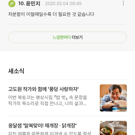
윤민지
10.
2020.02.04 09:45
차분함이 이럴때일수록 더 필요한 것 같습니다
느낌한마디
더보기
새소식
고도원 작가와 함께 '풍덩 사랑하자'
이번 북토크는 명상시집 『밥 벗』 속 문장을
작가의 목소리로 직접 만나고, 나의 삶과
관계를 잠시 돌아보는 시간입니다.
옹달샘 '말복맞이! 채개장 · 닭개장'
지친 여름을 따뜻하게 이겨낼 수 있도록 정성