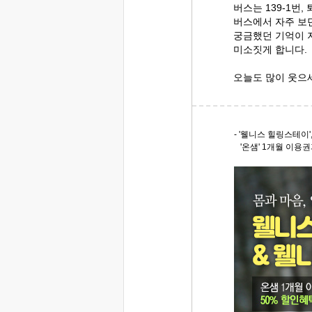
버스는 139-1번,
버스에서 자주 보
궁금했던 기억이 
미소짓게 합니다.
오늘도 많이 웃으
- '웰니스 힐링스테이'
'온샘' 1개월 이용권