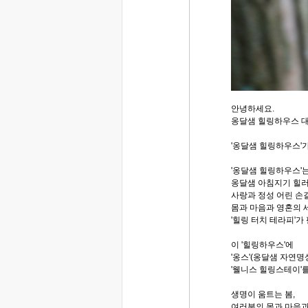
안녕하세요.
옹달샘 힐링하우스 
'옹달샘 힐링하우스'
'옹달샘 힐링하우스'
옹달샘 아침지기 힐
사랑과 정성 어린 손길을 통
몸과 마음과 영혼의
'힐링 터치 테라피'가
이 '힐링하우스'에
'옹스'(옹달샘 자연명
'웰니스 힐링스테이'
생명이 움트는 봄,
여러분의 몸과 마음