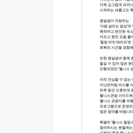
더욱 싱그럽게 피어
시작하는 새롭고도 특
옹달샘이 자랑하는
'사람 살리는 밥상'의
쾌적하고 편안한 숙소
아프고 뭉친 곳을 풀
'힐링 터치 테라피'로
회복의 시간을 경험
또한 옹달샘과 함께
즐길 수 있어 많은 
진행되었던 '웰니스 
아직 안심할 수 없는
지난번처럼 버스를 이
하루 동안 오롯하게 
웰니스관광 가이드북과
웰니스 관광지를 여
프로그램으로 운영되
많은 참여를 바랍니다
특별히 '웰니스 힐링스
참여하시는 분들께는 