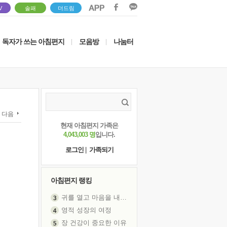
V
솔패
더드림
독자가 쓰는 아침편지
모음방
나눔터
|
|
다음
현재 아침편지 가족은
4,043,003 명
입니다.
로그인
|
가족되기
아침편지 랭킹
영적 성장의 여정
장 건강이 중요한 이유
신의 음성을 듣는다