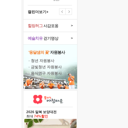
캘린더보기+
힐링허그
사감포옹
>
예술치유
걷기명상
>
'옹달샘의 꽃'
자원봉사
· 청년 자원봉사
· 금빛청년 자원봉사
· 음식연구 자원봉사
2026 말복 보양대전
최대
74%할인