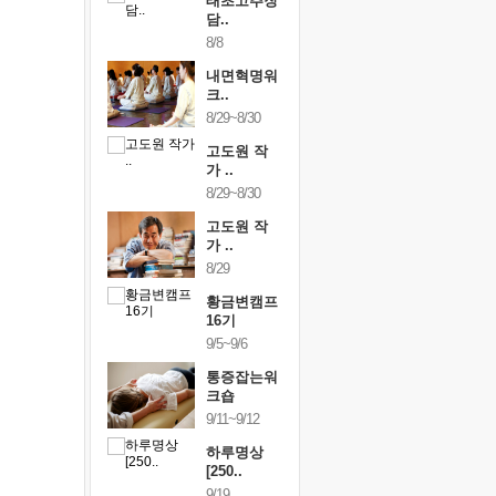
행복한가족
태초고추장
행복한가
여행
담..
여행
24~9/26
8/8
9/24~9/26
건강명상법
내면혁명워
건강명상
..
크..
스..
/9~10/10
8/29~8/30
10/9~10/10
내면혁명워
고도원 작
내면혁명
..
가 ..
크..
/17~10/18
8/29~8/30
10/17~10/18
황금변캠프
고도원 작
황금변캠
7기
가 ..
17기
/30~10/31
8/29
10/30~10/31
통증잡는워
황금변캠프
통증잡는
크숍
16기
크숍
/7~11/8
9/5~9/6
11/7~11/8
내면혁명워
통증잡는워
내면혁명
..
크숍
크..
/12~12/13
9/11~9/12
12/12~12/13
하루명상
[250..
9/19