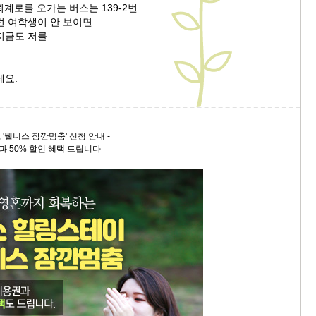
 퇴계로를 오가는 버스는 139-2번.
던 여학생이 안 보이면
9/
지금도 저를
스
10
세요.
크
10
, '웰니스 잠깐멈춤' 신청 안내 -
과 50% 할인 혜택 드립니다
1
10
11
크
12