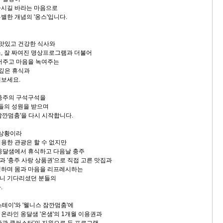
나시길 바라는 마음으로
별한 개념의 '옹스'입니다.
 맛있고 건강한 식사와
, 잘 짜여진 명상프로그램과 더불어
어주고 마음을 녹여주는
 깊은 휴식과
해보세요.
 충주의 구석구석을
분들의 성원을 받으며
잠깐멈춤'을 다시 시작합니다.
 상황이라
용한 관광은 할 수 없지만
옹달샘에서 휴식하고 다음날 충주
 '충주 사랑 상품권'으로 직접 고른 맛집과
행하며 몸과 마음을 리프레시하는
니 기다리셨던 분들의
.
테이'와 '웰니스 잠깐멈춤'에
온라인 옹달샘 '온샘'의 1개월 이용권과