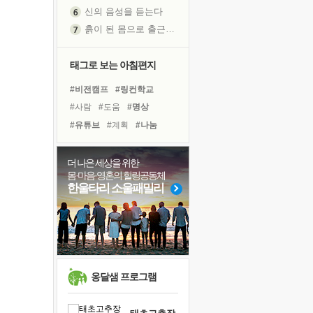
흙이 된 몸으로 출근하는 여자
극과 극의 양 끝단
내가 '나다움'을 찾는 길
피해 갈 수 없는 사건들
태그로 보는 아침편지
처음 손을 잡았던 날
#비전캠프
#링컨학교
꿈이 실제가 되는 것
#사람
#도움
#명상
'말 타는 법'을 먼저
#유튜브
#계획
#나눔
졸업식 사진을 보며
#선택
#아이들
#힐링
아픈 아버지를 위한 공간 설계
#삶
#경험
#면역력
더 나은 세상을 위한
극심한 변비, 어깨결림, 수면 장애
몸·마음·영혼의 힐링공동체
#리더
#극복
#위기
보고 싶은 어머니
한울타리 소울패밀리
#다짐
#바이러스
유년 시절의 부산 영도 바다
#독서캠프
#친구
#독서
못된 꼰대들
#건강
#희망
거울 속의 나
희망이란
'모른다'는 것
옹달샘 프로그램
귀를 열고 마음을 내어주고