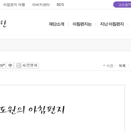
아침편지 여행
아버지센터
BDS
고도원T
재단소개
아침편지는
지난 아침편지
|
|
|
목록
이전