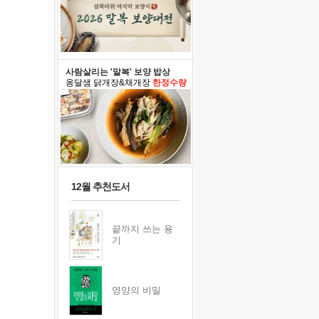
사람살리는 '말복' 보양 밥상
옹달샘 닭개장&채개장
한정수량
12월 추천도서
끝까지 쓰는 용
기
영양의 비밀