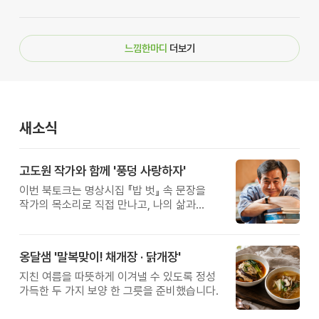
느낌한마디
더보기
새소식
고도원 작가와 함께 '풍덩 사랑하자'
이번 북토크는 명상시집 『밥 벗』 속 문장을
작가의 목소리로 직접 만나고, 나의 삶과
관계를 잠시 돌아보는 시간입니다.
옹달샘 '말복맞이! 채개장 · 닭개장'
지친 여름을 따뜻하게 이겨낼 수 있도록 정성
가득한 두 가지 보양 한 그릇을 준비했습니다.